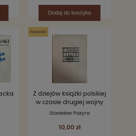
Dodaj
do koszyka
Nowość
racka
Z dziejów książki polskiej
w czasie drugiej wojny
światowej
Stanisław Pazyra
10,00 zł