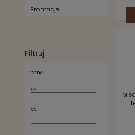
Promocje
Filtruj
Cena
od
Misc
t
do