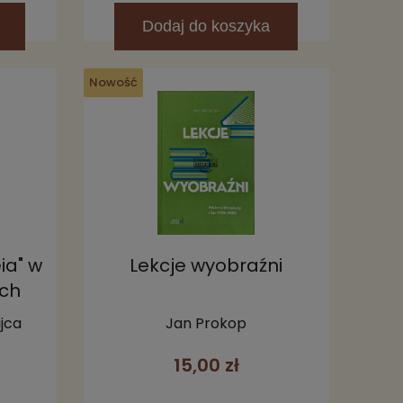
Dodaj
do koszyka
Nowość
ia" w
Lekcje wyobraźni
ich
oku
jca
Jan Prokop
15,00 zł