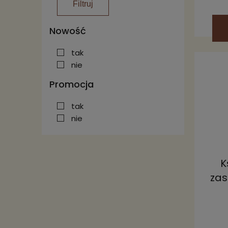
Filtruj
Nowość
tak
nie
Promocja
tak
nie
K
zas
pol