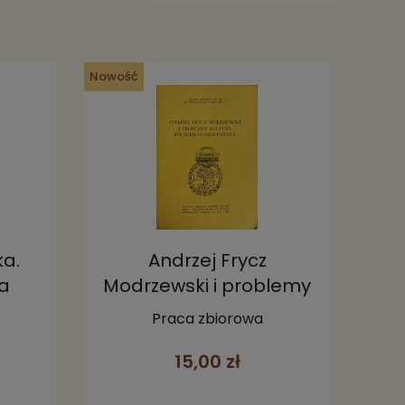
Nowość
ka.
Andrzej Frycz
wa
Modrzewski i problemy
kultury polskiego
Praca zbiorowa
odrodzenia
15,00 zł