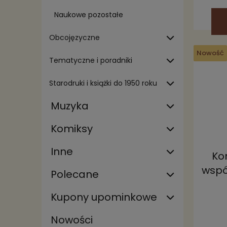
Naukowe pozostałe
Obcojęzyczne
Nowość
Tematyczne i poradniki
Starodruki i książki do 1950 roku
Muzyka
Komiksy
Inne
Ko
wspó
Polecane
Kupony upominkowe
Nowości