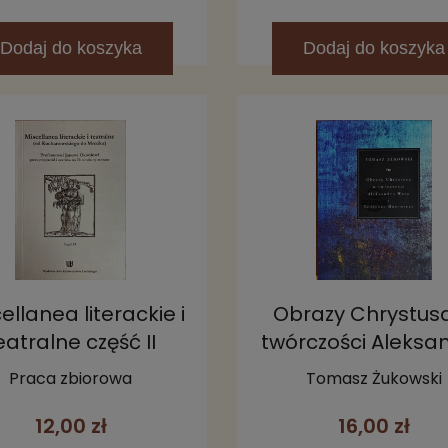
Dodaj
do koszyka
Dodaj
do koszyka
ellanea literackie i
Obrazy Chrystus
eatralne część II
twórczości Aleksa
Wata i Tadeusz
Praca zbiorowa
Tomasz Żukowski
Rózewicza
12,00 zł
16,00 zł