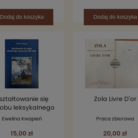
Dodaj
do koszyka
Dodaj
do koszyka
ształtowanie się
Zola Livre D'or
obu leksykalnego
szczyzny XIX wieku
Ewelina Kwapień
Praca zbiorowa
15,00 zł
20,00 zł