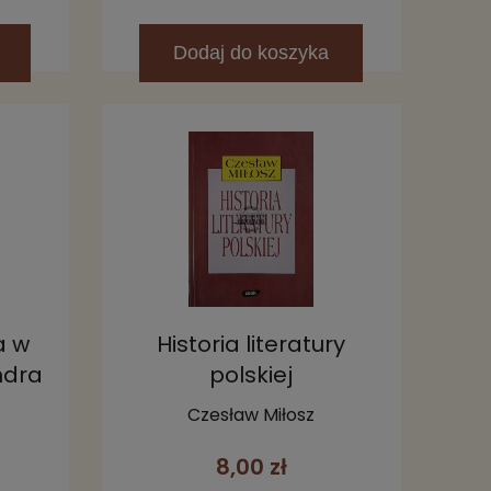
Dodaj
do koszyka
a w
Historia literatury
ndra
polskiej
a
Czesław Miłosz
8,00 zł