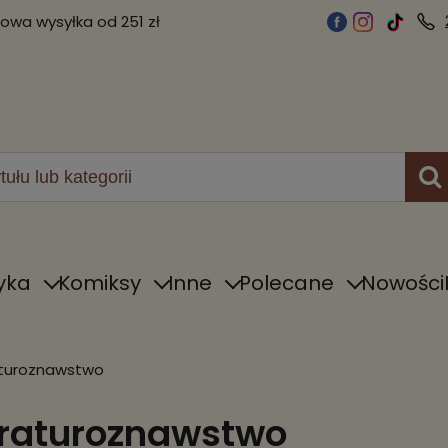
wa wysyłka od 251 zł
yka
Komiksy
Inne
Polecane
Nowości
aturoznawstwo
eraturoznawstwo