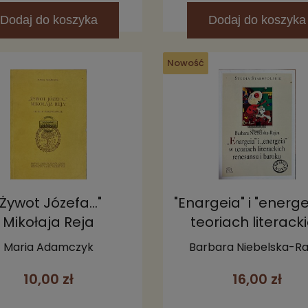
Dodaj
do koszyka
Dodaj
do koszyka
Nowość
"Żywot Józefa..."
"Enargeia" i "energe
Mikołaja Reja
teoriach literack
renesansu i bar
Maria Adamczyk
Barbara Niebelska-Ra
10,00 zł
16,00 zł