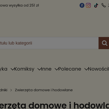
wa wysyłka od 251 zł
yka
Komiksy
Inne
Polecane
Nowości
niki
Zwierzęta domowe i hodowlane
erzęta domowe i hodowl