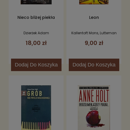
Nieco bliżej piekła
Leon
Dzierżek Adam
Kallentoft Mons, Lutteman
Markus
18,00 zł
9,00 zł
Dodaj
Do Koszyka
Dodaj
Do Koszyka