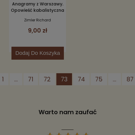
Anagramy z Warszawy.
Opowieść kabalistyczna
Zimler Richard
9,00 zł
Dodaj
Do Koszyka
1
...
71
72
73
74
75
...
87
Warto nam zaufać