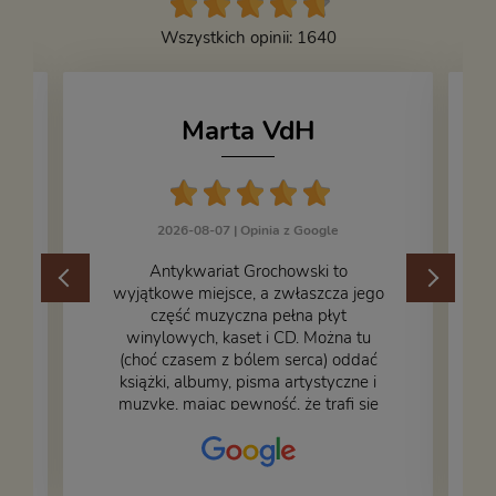
Wszystkich opinii: 1640
Marta VdH
2026-08-07 |
Opinia z Google
​Antykwariat Grochowski to
wyjątkowe miejsce, a zwłaszcza jego
część muzyczna pełna płyt
winylowych, kaset i CD. Można tu
.
(choć czasem z bólem serca) oddać
książki, albumy, pisma artystyczne i
muzykę, mając pewność, że trafi się
na fachową i miłą obsługę. Na zdjęciu
– nasze książki w trakcie
przepakowywania. Część oddaliśmy
za darmo, żeby poszły w świat i dały