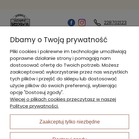
228702123
Dbamy o Twoją prywatność
Kontakt
Pliki cookies i pokrewne im technologie umożliwiają
poprawne działanie strony i pomagają nam
Informacje
dostosować ofertę do Twoich potrzeb. Możesz
zaakceptować wykorzystanie przez nas wszystkich
tych plików i przejść do sklepu lub dostosować
Płatności i dostawa
użycie plików do swoich preferencji, wybierając
opcję "Dostosuj zgody".
Więcej o plikach cookies przeczytasz w naszej
Moje konto
Polityce prywatności.
Zaakceptuj tylko niezbędne
I Nagroda w plabiscycie: