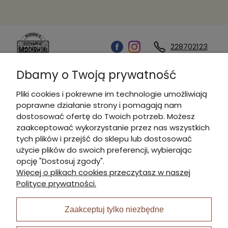
228702123
Dbamy o Twoją prywatność
Kontakt
Pliki cookies i pokrewne im technologie umożliwiają
poprawne działanie strony i pomagają nam
Informacje
dostosować ofertę do Twoich potrzeb. Możesz
zaakceptować wykorzystanie przez nas wszystkich
tych plików i przejść do sklepu lub dostosować
Płatności i dostawa
użycie plików do swoich preferencji, wybierając
opcję "Dostosuj zgody".
Więcej o plikach cookies przeczytasz w naszej
Moje konto
Polityce prywatności.
Zaakceptuj tylko niezbędne
I Nagroda w plabiscycie: