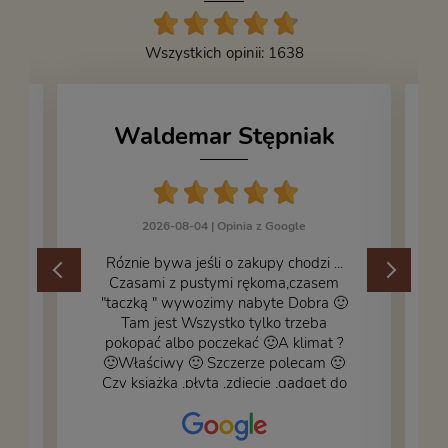
Wszystkich opinii: 1638
Waldemar Stępniak
2026-08-04 |
Opinia z Google
Róznie bywa jeśli o zakupy chodzi ...
Czasami z pustymi rękoma,czasem
"taczką " wywozimy nabyte Dobra 🙂
,
Tam jest Wszystko tylko trzeba
pokopać albo poczekać 🙂A klimat ?
🙂Właściwy 🙂 Szczerze polecam 🙂
Czy książka ,płyta ,zdjęcie ,gadget do
wystroju wnętrza... Się znajdzie na
bank 🙂