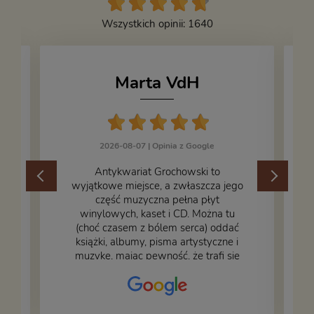
Wszystkich opinii: 1640
Marta VdH
2026-08-07 |
Opinia z Google
​Antykwariat Grochowski to
wyjątkowe miejsce, a zwłaszcza jego
część muzyczna pełna płyt
winylowych, kaset i CD. Można tu
.
(choć czasem z bólem serca) oddać
książki, albumy, pisma artystyczne i
muzykę, mając pewność, że trafi się
na fachową i miłą obsługę. Na zdjęciu
– nasze książki w trakcie
przepakowywania. Część oddaliśmy
za darmo, żeby poszły w świat i dały