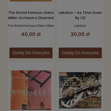
The World Famous Glenn
Lakatos – As Time Goes
Miller Orchestra Directed
By CD
By Wil Salden – Best Of -
The World Famous Glenn Miller
Lakatos
Live- CD AUTOGRAF
Orchestra Directed By Wil
40,00 zł
20,00 zł
Salden
Dodaj
Do Koszyka
Dodaj
Do Koszyka