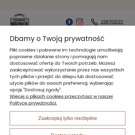
228702123
Dbamy o Twoją prywatność
Kontakt
Pliki cookies i pokrewne im technologie umożliwiają
poprawne działanie strony i pomagają nam
Informacje
dostosować ofertę do Twoich potrzeb. Możesz
zaakceptować wykorzystanie przez nas wszystkich
tych plików i przejść do sklepu lub dostosować
Płatności i dostawa
użycie plików do swoich preferencji, wybierając
opcję "Dostosuj zgody".
Więcej o plikach cookies przeczytasz w naszej
Moje konto
Polityce prywatności.
Zaakceptuj tylko niezbędne
I Nagroda w plabiscycie: