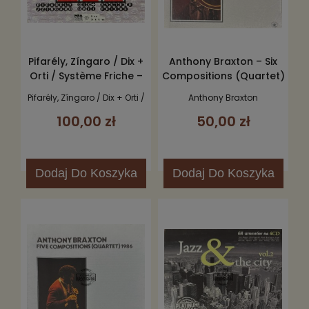
Pifarély, Zíngaro / Dix +
Anthony Braxton – Six
Orti / Système Friche –
Compositions (Quartet)
ICIS - Les Instants
1984 CD
Pifarély, Zíngaro / Dix + Orti /
Anthony Braxton
Chavirés - Toute La
Système Friche
100,00 zł
50,00 zł
Musique Improvisée In
Situ 3CD
Dodaj
Do Koszyka
Dodaj
Do Koszyka