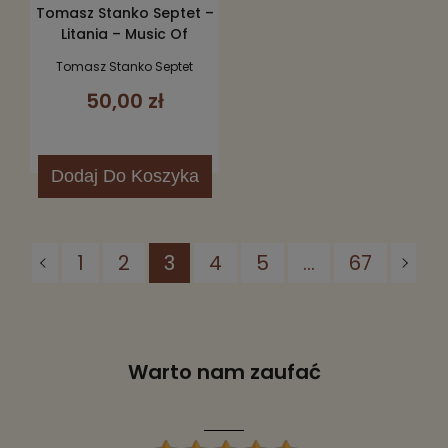
Tomasz Stanko Septet –
Litania ‎– Music Of
Krzysztof Komeda CD
Tomasz Stanko Septet
50,00 zł
Dodaj
Do Koszyka
1
2
3
4
5
...
67
Warto nam zaufać