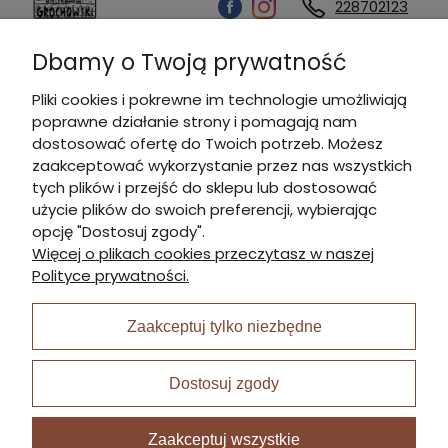
228702123
Dbamy o Twoją prywatność
Kontakt
Pliki cookies i pokrewne im technologie umożliwiają
poprawne działanie strony i pomagają nam
Informacje
dostosować ofertę do Twoich potrzeb. Możesz
zaakceptować wykorzystanie przez nas wszystkich
tych plików i przejść do sklepu lub dostosować
Płatności i dostawa
użycie plików do swoich preferencji, wybierając
opcję "Dostosuj zgody".
Więcej o plikach cookies przeczytasz w naszej
Moje konto
Polityce prywatności.
Zaakceptuj tylko niezbędne
I Nagroda w plabiscycie:
Dostosuj zgody
Zaakceptuj wszystkie