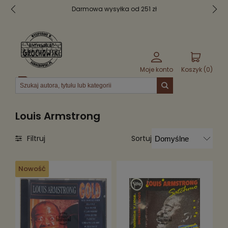
syłka od 251 zł
Bezpieczne pak
Moje konto
Koszyk (
0
)
Menu
Louis Armstrong
Sortuj
Filtruj
Nowość