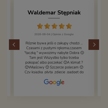
Waldemar Stępniak
2026-08-04 |
Opinia z Google
Róznie bywa jeśli o zakupy chodzi ...
Czasami z pustymi rękoma,czasem
"taczką " wywozimy nabyte Dobra 🙂
,
Tam jest Wszystko tylko trzeba
pokopać albo poczekać 🙂A klimat ?
🙂Właściwy 🙂 Szczerze polecam 🙂
Czy książka ,płyta ,zdjęcie ,gadget do
wystroju wnętrza... Się znajdzie na
bank 🙂