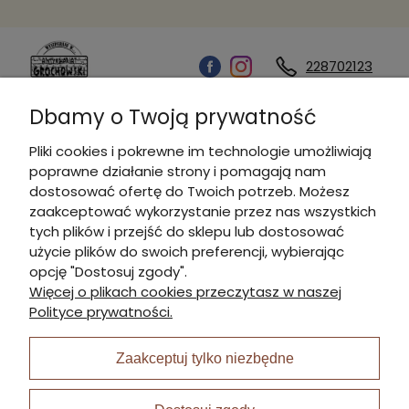
228702123
Dbamy o Twoją prywatność
Kontakt
Pliki cookies i pokrewne im technologie umożliwiają
poprawne działanie strony i pomagają nam
Informacje
dostosować ofertę do Twoich potrzeb. Możesz
zaakceptować wykorzystanie przez nas wszystkich
tych plików i przejść do sklepu lub dostosować
Płatności i dostawa
użycie plików do swoich preferencji, wybierając
opcję "Dostosuj zgody".
Więcej o plikach cookies przeczytasz w naszej
Moje konto
Polityce prywatności.
Zaakceptuj tylko niezbędne
I Nagroda w plabiscycie: