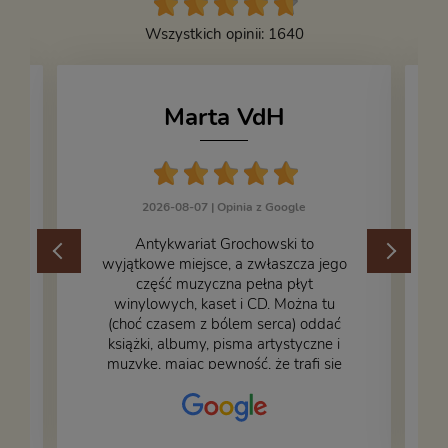
Wszystkich opinii: 1640
Marta VdH
2026-08-07 |
Opinia z Google
​Antykwariat Grochowski to
wyjątkowe miejsce, a zwłaszcza jego
część muzyczna pełna płyt
winylowych, kaset i CD. Można tu
.
(choć czasem z bólem serca) oddać
książki, albumy, pisma artystyczne i
muzykę, mając pewność, że trafi się
na fachową i miłą obsługę. Na zdjęciu
– nasze książki w trakcie
przepakowywania. Część oddaliśmy
za darmo, żeby poszły w świat i dały