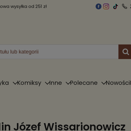
wa wysyłka od 251 zł
yka
Komiksy
Inne
Polecane
Nowości
lin Józef Wissarionowicz