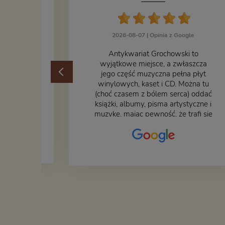
2026-08-07 |
Opinia z Google
ogle
​Antykwariat Grochowski to
żek jak i
wyjątkowe miejsce, a zwłaszcza
odbiorem
jego część muzyczna pełna płyt
ane
winylowych, kaset i CD. Można tu
at godny
(choć czasem z bólem serca) oddać
książki, albumy, pisma artystyczne i
muzykę, mając pewność, że trafi się
na fachową i miłą obsługę. Na
zdjęciu – nasze książki w trakcie
przepakowywania. Część
oddaliśmy za darmo, żeby poszły
w świat i dały radość komuś
innemu.