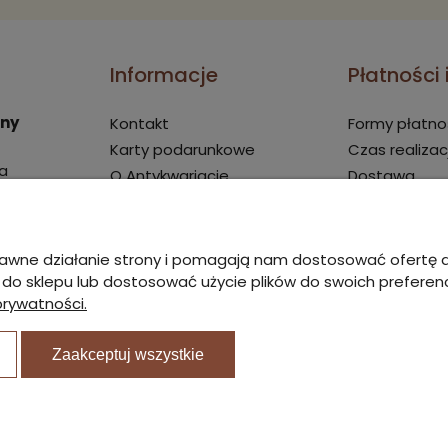
Informacje
Płatności
rny
Kontakt
Formy płatno
Karty podarunkowe
Czas realizac
a
O Antykwariacie
Dostawa
Nagrody i wyróżnienia
19:00
Oceny stanów
Regulamin
poprawne działanie strony i pomagają nam dostosować ofert
ski.pl
Polityka prywatności
ć do sklepu lub dostosować użycie plików do swoich preferencj
prywatności.
Zwroty i reklamacje
Blog
Zaakceptuj wszystkie
Sklep internet