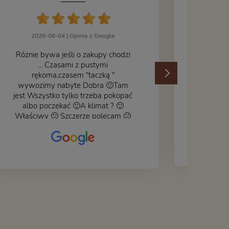
J
2026-08-04 |
Opinia z Google
Róznie bywa jeśli o zakupy chodzi
... Czasami z pustymi
202
rękoma,czasem "taczką "
wywozimy nabyte Dobra 🙂Tam
jest Wszystko tylko trzeba pokopać
albo poczekać 🙂A klimat ? 🙂
Właściwy 🙂 Szczerze polecam 🙂
Czy książka ,płyta ,zdjęcie ,gadget
do wystroju wnętrza... Się znajdzie
na bank 🙂