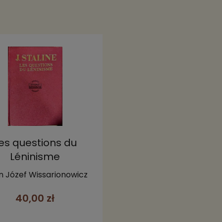
es questions du
Léninisme
in Józef Wissarionowicz
40,00 zł