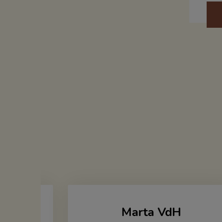
Marta VdH
zka