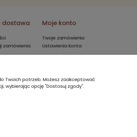
 i dostawa
Moje konto
ści
Twoje zamówienia
ji zamówienia
Ustawienia konta
ę do Twoich potrzeb. Możesz zaakceptować
i, wybierając opcję "Dostosuj zgody".
owy Shoper Premium
zrealizowany przez
Digispot.pl