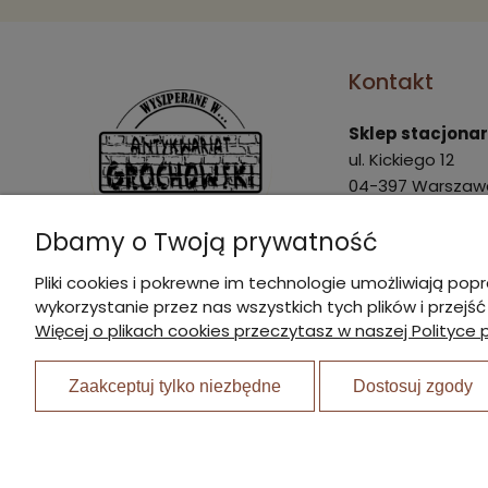
Kontakt
Sklep stacjona
ul. Kickiego 12
04-397 Warszaw
Pon. - Pt.: 9:00 - 
Dbamy o Twoją prywatność
Sob.: 9:00 - 15:00
Pliki cookies i pokrewne im technologie umożliwiają 
marek@agrochow
wykorzystanie przez nas wszystkich tych plików i przejś
I Nagroda w plebiscycie:
22 870 21 23
Więcej o plikach cookies przeczytasz w naszej Polityce 
510 445 596
Zaakceptuj tylko niezbędne
Dostosuj zgody