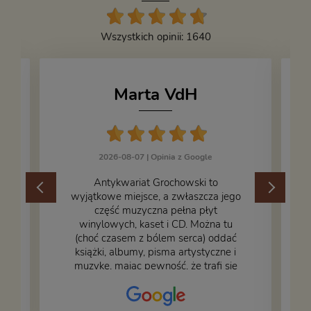
Wszystkich opinii: 1640
Marta VdH
2026-08-07 |
Opinia z Google
​Antykwariat Grochowski to
wyjątkowe miejsce, a zwłaszcza jego
część muzyczna pełna płyt
winylowych, kaset i CD. Można tu
.
(choć czasem z bólem serca) oddać
książki, albumy, pisma artystyczne i
muzykę, mając pewność, że trafi się
na fachową i miłą obsługę. Na zdjęciu
– nasze książki w trakcie
przepakowywania. Część oddaliśmy