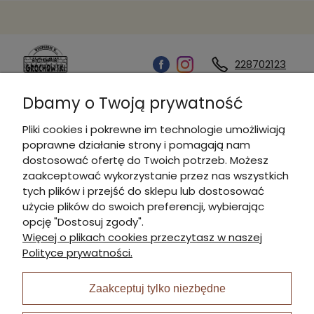
228702123
Dbamy o Twoją prywatność
Kontakt
Pliki cookies i pokrewne im technologie umożliwiają
poprawne działanie strony i pomagają nam
Informacje
dostosować ofertę do Twoich potrzeb. Możesz
zaakceptować wykorzystanie przez nas wszystkich
tych plików i przejść do sklepu lub dostosować
Płatności i dostawa
użycie plików do swoich preferencji, wybierając
opcję "Dostosuj zgody".
Więcej o plikach cookies przeczytasz w naszej
Moje konto
Polityce prywatności.
Zaakceptuj tylko niezbędne
I Nagroda w plabiscycie: