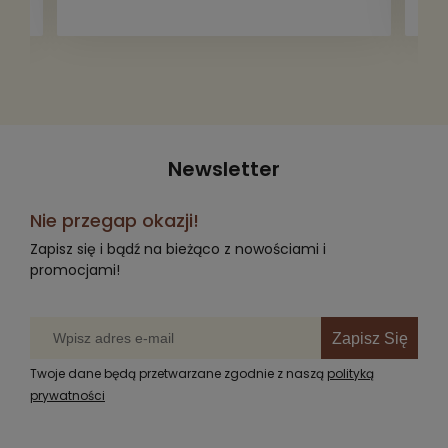
za darmo, żeby poszły w świat i dały
radość komuś innemu.
Newsletter
Nie przegap okazji!
Zapisz się i bądź na bieżąco z nowościami i
promocjami!
Zapisz Się
Twoje dane będą przetwarzane zgodnie z naszą
polityką
prywatności