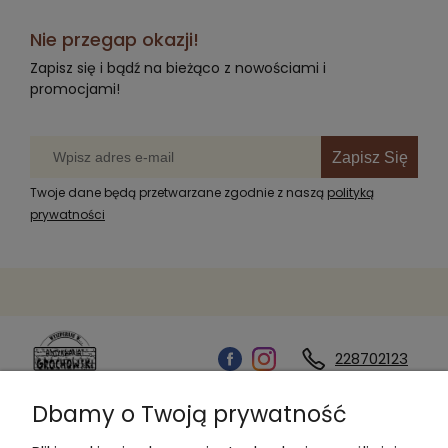
Nie przegap okazji!
Zapisz się i bądź na bieżąco z nowościami i
promocjami!
Zapisz Się
Twoje dane będą przetwarzane zgodnie z naszą
polityką
prywatności
228702123
Dbamy o Twoją prywatność
Kontakt