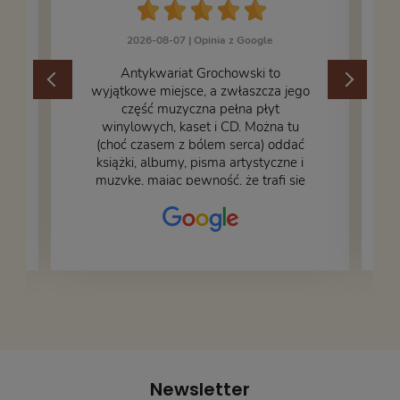
2026-08-07 |
Opinia z Google
​Antykwariat Grochowski to
wyjątkowe miejsce, a zwłaszcza jego
część muzyczna pełna płyt
winylowych, kaset i CD. Można tu
.
(choć czasem z bólem serca) oddać
książki, albumy, pisma artystyczne i
muzykę, mając pewność, że trafi się
na fachową i miłą obsługę. Na zdjęciu
– nasze książki w trakcie
przepakowywania. Część oddaliśmy
za darmo, żeby poszły w świat i dały
radość komuś innemu.
Newsletter