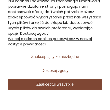
Pliki cookies i pokrewne im technologie umożliwiają
poprawne działanie strony i pomagają nam
Informacje
dostosować ofertę do Twoich potrzeb. Możesz
zaakceptować wykorzystanie przez nas wszystkich
tych plików i przejść do sklepu lub dostosować
Płatności i dostawa
użycie plików do swoich preferencji, wybierając
opcję "Dostosuj zgody".
Więcej o plikach cookies przeczytasz w naszej
Moje konto
Polityce prywatności.
Zaakceptuj tylko niezbędne
I Nagroda w plabiscycie:
Dostosuj zgody
Zaakceptuj wszystkie
Sklep internetowy Shoper Premium
zrealizowany przez
Digispot.pl