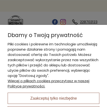
228702123
Dbamy o Twoją prywatność
Kontakt
Pliki cookies i pokrewne im technologie umożliwiają
poprawne działanie strony i pomagają nam
Informacje
dostosować ofertę do Twoich potrzeb. Możesz
zaakceptować wykorzystanie przez nas wszystkich
tych plików i przejść do sklepu lub dostosować
Płatności i dostawa
użycie plików do swoich preferencji, wybierając
opcję "Dostosuj zgody".
Więcej o plikach cookies przeczytasz w naszej
Moje konto
Polityce prywatności.
Zaakceptuj tylko niezbędne
I Nagroda w plabiscycie: