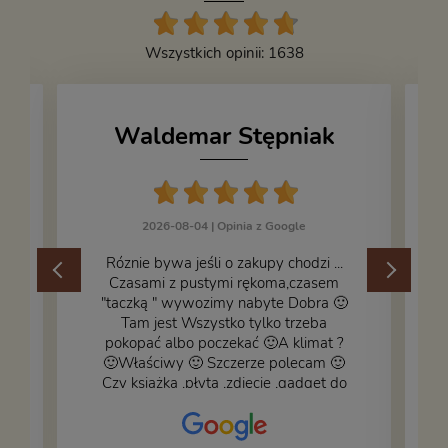
Wszystkich opinii: 1638
Waldemar Stępniak
2026-08-04 |
Opinia z Google
Róznie bywa jeśli o zakupy chodzi ...
Czasami z pustymi rękoma,czasem
"taczką " wywozimy nabyte Dobra 🙂
,
Tam jest Wszystko tylko trzeba
pokopać albo poczekać 🙂A klimat ?
🙂Właściwy 🙂 Szczerze polecam 🙂
Czy książka ,płyta ,zdjęcie ,gadget do
wystroju wnętrza... Się znajdzie na
bank 🙂