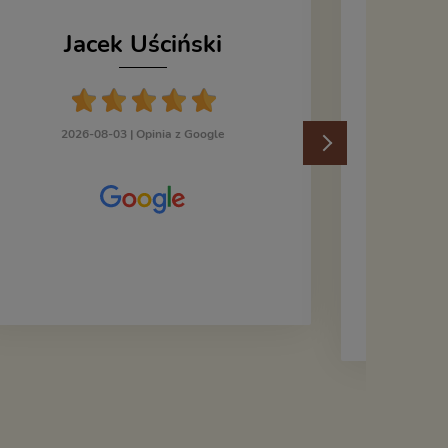
Jacek Uściński
202
2026-08-03 |
Opinia z Google
Kupiłem
Grocho
Dem
Zy
orygina
płyty "d
taki, j
Płyta p
profesj
folii. 
rzeczywi
Pozdra