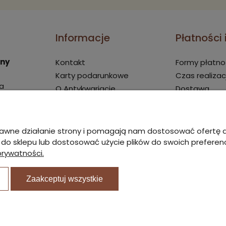
Informacje
Płatności
rny
Kontakt
Formy płatno
Karty podarunkowe
Czas realizac
a
O Antykwariacie
Dostawa
Nagrody i wyróżnienia
19:00
Oceny stanów
Regulamin
poprawne działanie strony i pomagają nam dostosować ofert
ski.pl
Polityka prywatności
ć do sklepu lub dostosować użycie plików do swoich preferencj
prywatności.
Zwroty i reklamacje
Blog
Zaakceptuj wszystkie
Sklep internet