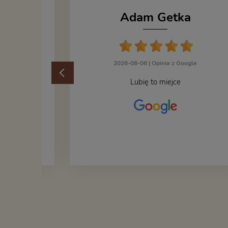
Adam Getka
cka
2026-08-06 |
Opinia z Google
ogle
Lubię to miejce