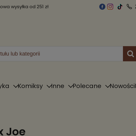
wa wysyłka od 251 zł
yka
Komiksy
Inne
Polecane
Nowości
x Joe