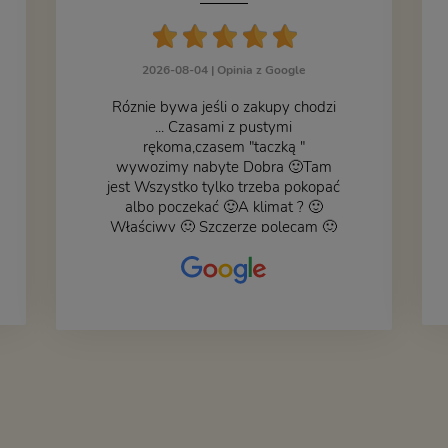
2026-08-04 |
Opinia z Google
Róznie bywa jeśli o zakupy chodzi
... Czasami z pustymi
rękoma,czasem "taczką "
wywozimy nabyte Dobra 🙂Tam
jest Wszystko tylko trzeba pokopać
albo poczekać 🙂A klimat ? 🙂
Właściwy 🙂 Szczerze polecam 🙂
Czy książka ,płyta ,zdjęcie ,gadget
do wystroju wnętrza... Się znajdzie
na bank 🙂