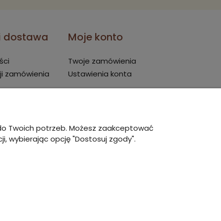
 i dostawa
Moje konto
ści
Twoje zamówienia
ji zamówienia
Ustawienia konta
ę do Twoich potrzeb. Możesz zaakceptować
i, wybierając opcję "Dostosuj zgody".
owy Shoper Premium
zrealizowany przez
Digispot.pl