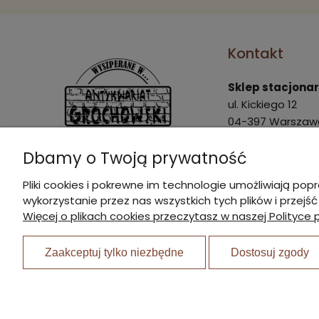
Kontakt
Sklep stacjona
ul. Kickiego 12
04-397 Warszaw
Pon. - Pt.: 9:00 - 
Dbamy o Twoją prywatność
Sob.: 9:00 - 15:00
Pliki cookies i pokrewne im technologie umożliwiają 
marek@agrochow
wykorzystanie przez nas wszystkich tych plików i przejś
I Nagroda w plebiscycie:
22 870 21 23
Więcej o plikach cookies przeczytasz w naszej Polityce 
510 445 596
Zaakceptuj tylko niezbędne
Dostosuj zgody