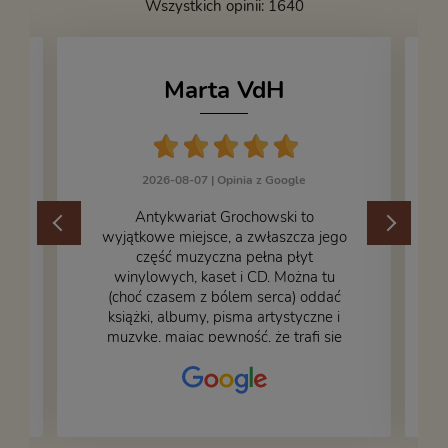
Wszystkich opinii: 1640
Marta VdH
2026-08-07 |
Opinia z Google
​Antykwariat Grochowski to
wyjątkowe miejsce, a zwłaszcza jego
część muzyczna pełna płyt
winylowych, kaset i CD. Można tu
.
(choć czasem z bólem serca) oddać
książki, albumy, pisma artystyczne i
muzykę, mając pewność, że trafi się
na fachową i miłą obsługę. Na zdjęciu
– nasze książki w trakcie
przepakowywania. Część oddaliśmy
za darmo, żeby poszły w świat i dały
radość komuś innemu.