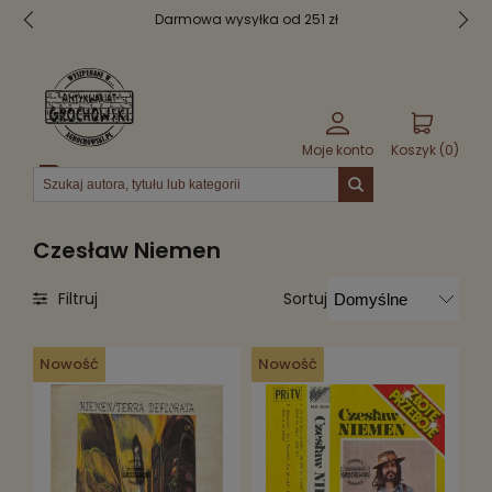
Darmowa wysyłka od 251 zł
Be
Moje konto
Koszyk (
0
)
Menu
Czesław Niemen
Sortuj
Filtruj
Nowość
Nowość