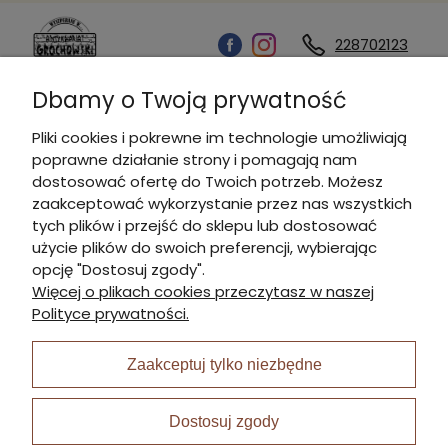
228702123
Dbamy o Twoją prywatność
Kontakt
Pliki cookies i pokrewne im technologie umożliwiają
poprawne działanie strony i pomagają nam
Informacje
dostosować ofertę do Twoich potrzeb. Możesz
zaakceptować wykorzystanie przez nas wszystkich
tych plików i przejść do sklepu lub dostosować
Płatności i dostawa
użycie plików do swoich preferencji, wybierając
opcję "Dostosuj zgody".
Więcej o plikach cookies przeczytasz w naszej
Moje konto
Polityce prywatności.
Zaakceptuj tylko niezbędne
I Nagroda w plabiscycie:
Dostosuj zgody