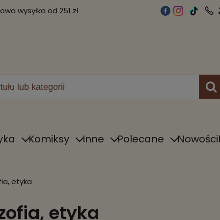
wa wysyłka od 251 zł
yka
Komiksy
Inne
Polecane
Nowości
fia, etyka
ozofia, etyka