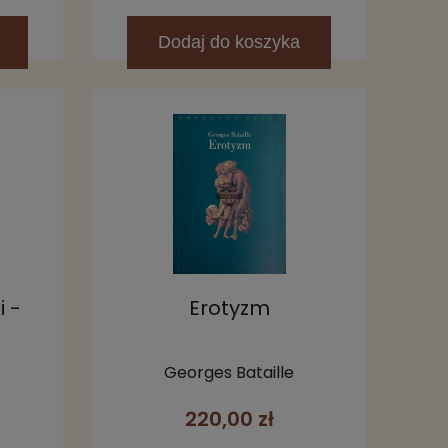
Dodaj
do koszyka
i -
Erotyzm
m 1
Georges Bataille
220,00 zł