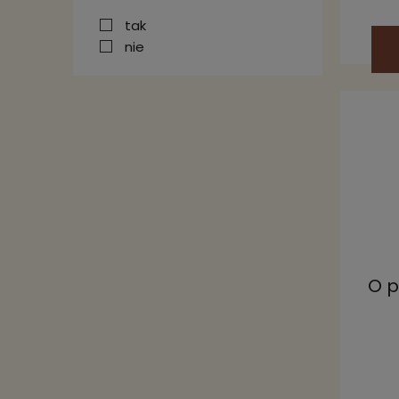
tak
nie
O p