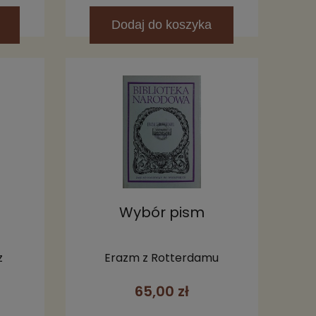
Dodaj
do koszyka
Wybór pism
z
Erazm z Rotterdamu
65,00 zł