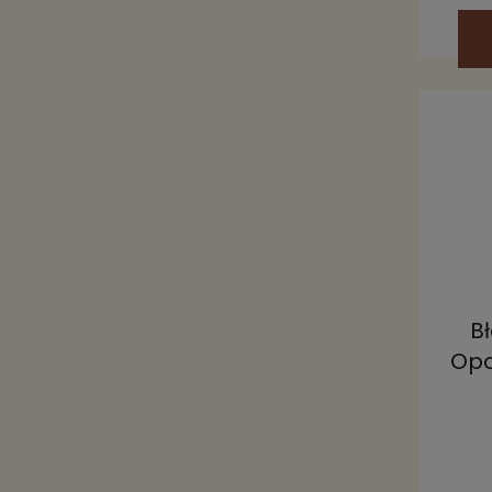
Bł
Opo