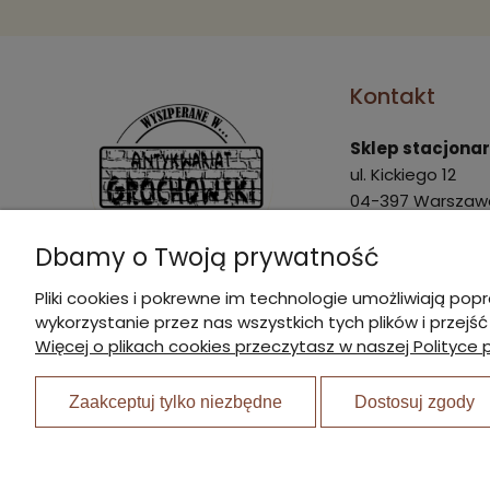
Kontakt
Sklep stacjona
ul. Kickiego 12
04-397 Warszaw
Pon. - Pt.: 9:00 - 
Dbamy o Twoją prywatność
Sob.: 9:00 - 15:00
Pliki cookies i pokrewne im technologie umożliwiają 
marek@agrochow
wykorzystanie przez nas wszystkich tych plików i przejś
I Nagroda w plebiscycie:
22 870 21 23
Więcej o plikach cookies przeczytasz w naszej Polityce 
510 445 596
Zaakceptuj tylko niezbędne
Dostosuj zgody