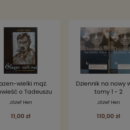
azen-wielki mąż.
Dziennik na nowy w
wieść o Tadeuszu
tomy 1 - 2
Boyu-Żeleńskim
Józef Hen
Józef Hen
11,00 zł
110,00 zł