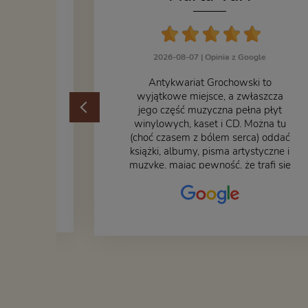
zka
2026-08-07 |
Opinia z Google
ogle
​Antykwariat Grochowski to
żek jak i
wyjątkowe miejsce, a zwłaszcza
odbiorem
jego część muzyczna pełna płyt
ane
winylowych, kaset i CD. Można tu
at godny
(choć czasem z bólem serca) oddać
książki, albumy, pisma artystyczne i
muzykę, mając pewność, że trafi się
na fachową i miłą obsługę. Na
zdjęciu – nasze książki w trakcie
przepakowywania. Część
oddaliśmy za darmo, żeby poszły
w świat i dały radość komuś
innemu.