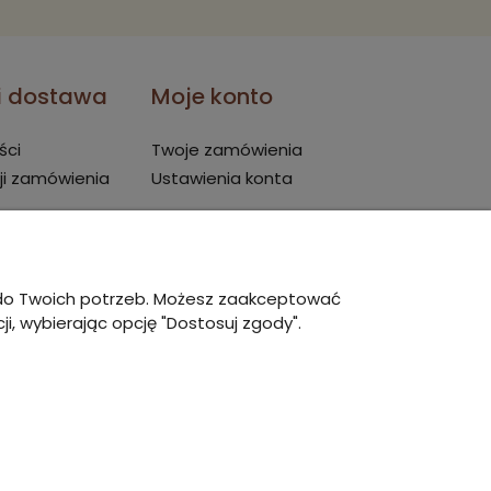
 i dostawa
Moje konto
ści
Twoje zamówienia
ji zamówienia
Ustawienia konta
ę do Twoich potrzeb. Możesz zaakceptować
i, wybierając opcję "Dostosuj zgody".