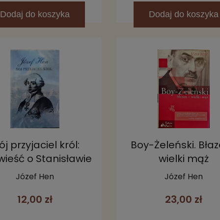
Dodaj
do koszyka
Dodaj
do koszyka
j przyjaciel król:
Boy-Żeleński. Bła
ieść o Stanisławie
wielki mąż
Auguście
Józef Hen
Józef Hen
12,00 zł
23,00 zł