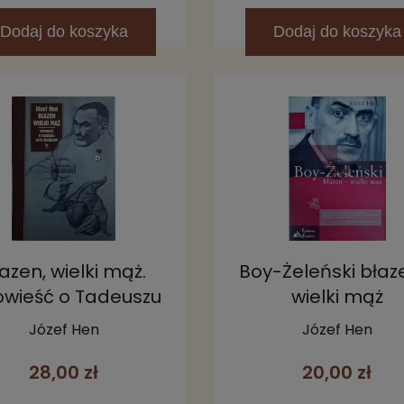
Dodaj
do koszyka
Dodaj
do koszyka
azen, wielki mąż.
Boy-Żeleński błaz
wieść o Tadeuszu
wielki mąż
Boyu-Żeleńskim
Józef Hen
Józef Hen
28,00 zł
20,00 zł