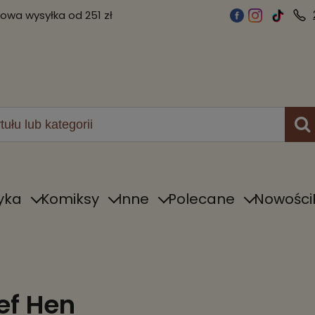
wa wysyłka od 251 zł
yka
Komiksy
Inne
Polecane
Nowości
ef Hen