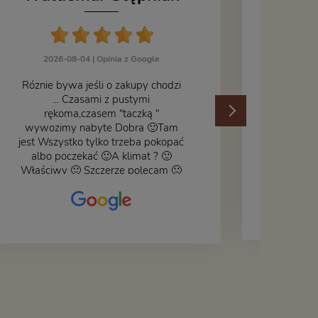
J
2026-08-04 |
Opinia z Google
Róznie bywa jeśli o zakupy chodzi
... Czasami z pustymi
202
rękoma,czasem "taczką "
wywozimy nabyte Dobra 🙂Tam
jest Wszystko tylko trzeba pokopać
albo poczekać 🙂A klimat ? 🙂
Właściwy 🙂 Szczerze polecam 🙂
Czy książka ,płyta ,zdjęcie ,gadget
do wystroju wnętrza... Się znajdzie
na bank 🙂