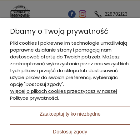
228702123
Dbamy o Twoją prywatność
Kontakt
Pliki cookies i pokrewne im technologie umożliwiają
poprawne działanie strony i pomagają nam
Informacje
dostosować ofertę do Twoich potrzeb. Możesz
zaakceptować wykorzystanie przez nas wszystkich
tych plików i przejść do sklepu lub dostosować
Płatności i dostawa
użycie plików do swoich preferencji, wybierając
opcję "Dostosuj zgody".
Więcej o plikach cookies przeczytasz w naszej
Moje konto
Polityce prywatności.
Zaakceptuj tylko niezbędne
I Nagroda w plabiscycie:
Dostosuj zgody