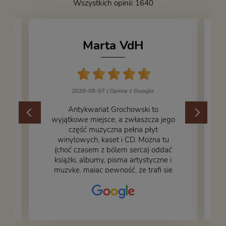
Wszystkich opinii: 1640
Marta VdH
2026-08-07 |
Opinia z Google
​Antykwariat Grochowski to
wyjątkowe miejsce, a zwłaszcza jego
część muzyczna pełna płyt
winylowych, kaset i CD. Można tu
.
(choć czasem z bólem serca) oddać
książki, albumy, pisma artystyczne i
muzykę, mając pewność, że trafi się
na fachową i miłą obsługę. Na zdjęciu
– nasze książki w trakcie
przepakowywania. Część oddaliśmy
za darmo, żeby poszły w świat i dały
radość komuś innemu.