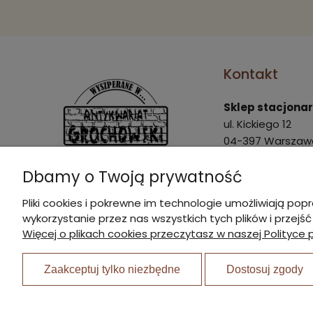
Kontakt
Sklep stacjona
ul. Kickiego 12
04-397 Warszaw
Pon. - Pt.: 9:00 - 
Dbamy o Twoją prywatność
Sob.: 9:00 - 15:00
Pliki cookies i pokrewne im technologie umożliwiają 
marek@agrochow
wykorzystanie przez nas wszystkich tych plików i przejś
I Nagroda w plebiscycie:
22 870 21 23
Więcej o plikach cookies przeczytasz w naszej Polityce 
510 445 596
Zaakceptuj tylko niezbędne
Dostosuj zgody