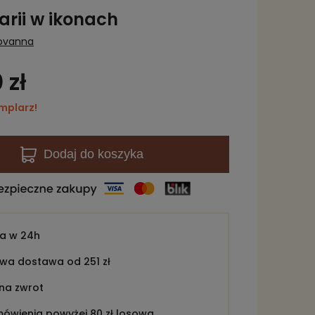
arii w ikonach
iovanna
 zł
mplarz!
Dodaj
do koszyka
ka w
24h
a dostawa od 251 zł
 na zwrot
ówienia powyżej 80 zł losowa