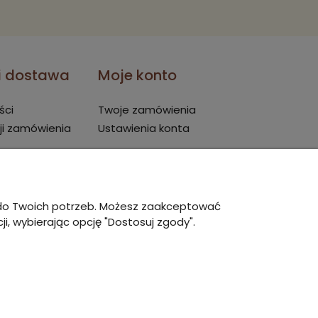
 i dostawa
Moje konto
ści
Twoje zamówienia
ji zamówienia
Ustawienia konta
ę do Twoich potrzeb. Możesz zaakceptować
i, wybierając opcję "Dostosuj zgody".