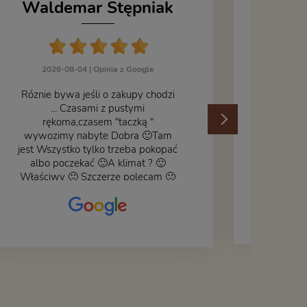
Waldemar Stępniak
J
2026-08-04 |
Opinia z Google
Róznie bywa jeśli o zakupy chodzi
... Czasami z pustymi
202
rękoma,czasem "taczką "
wywozimy nabyte Dobra 🙂Tam
jest Wszystko tylko trzeba pokopać
albo poczekać 🙂A klimat ? 🙂
Właściwy 🙂 Szczerze polecam 🙂
Czy książka ,płyta ,zdjęcie ,gadget
do wystroju wnętrza... Się znajdzie
na bank 🙂