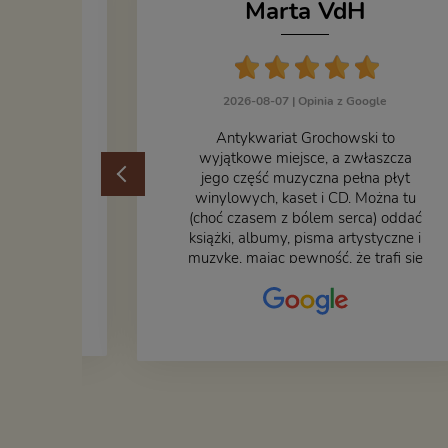
Marta VdH
zka
2026-08-07 |
Opinia z Google
ogle
​Antykwariat Grochowski to
żek jak i
wyjątkowe miejsce, a zwłaszcza
odbiorem
jego część muzyczna pełna płyt
ane
winylowych, kaset i CD. Można tu
at godny
(choć czasem z bólem serca) oddać
książki, albumy, pisma artystyczne i
muzykę, mając pewność, że trafi się
na fachową i miłą obsługę. Na
zdjęciu – nasze książki w trakcie
przepakowywania. Część
oddaliśmy za darmo, żeby poszły
w świat i dały radość komuś
innemu.