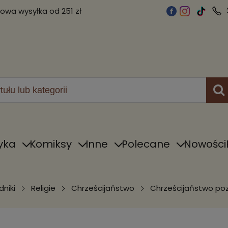
wa wysyłka od 251 zł
yka
Komiksy
Inne
Polecane
Nowości
niki
Religie
Chrześcijaństwo
Chrześcijaństwo po