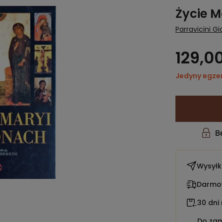
Życie M
Parravicini G
129,00
Jedyny egze
Wysył
Darmow
30 dni
Do zam