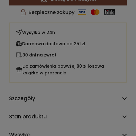
Wysyłka w
24h
Darmowa dostawa od 251 zł
30 dni na zwrot
Do zamówienia powyżej 80 zł losowa
książka w prezencie
Szczegóły
TEST_CLAUDE_PRODMIG_ATTR_DELETE_ME:
1900001
Stan produktu
Liczba stron:
170
Wysyłka
Tłumacz:
Wilczyński Marek, Kłobukowski Michał