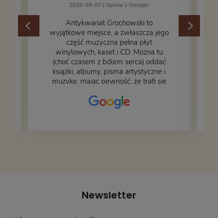
2026-08-07 |
Opinia z Google
​Antykwariat Grochowski to
wyjątkowe miejsce, a zwłaszcza jego
część muzyczna pełna płyt
winylowych, kaset i CD. Można tu
.
(choć czasem z bólem serca) oddać
książki, albumy, pisma artystyczne i
muzykę, mając pewność, że trafi się
na fachową i miłą obsługę. Na zdjęciu
– nasze książki w trakcie
przepakowywania. Część oddaliśmy
za darmo, żeby poszły w świat i dały
radość komuś innemu.
Newsletter