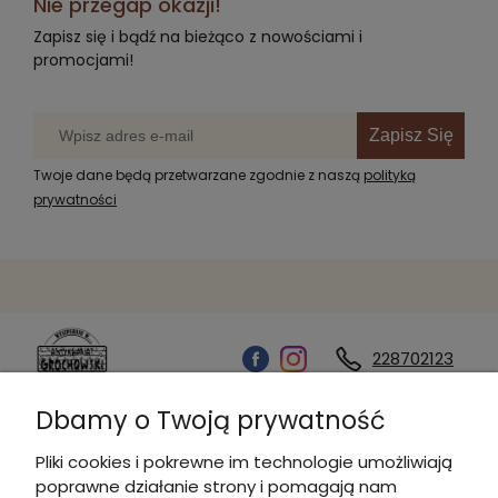
Nie przegap okazji!
Zapisz się i bądź na bieżąco z nowościami i
promocjami!
Zapisz Się
Twoje dane będą przetwarzane zgodnie z naszą
polityką
prywatności
228702123
Dbamy o Twoją prywatność
Kontakt
Pliki cookies i pokrewne im technologie umożliwiają
poprawne działanie strony i pomagają nam