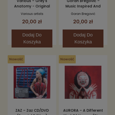
Various – Grey's
Goran Bregovic –
Anatomy - Original
Music Inspired And
Soundtrack CD
Taken From
Various artists
Goran Bregović
Underground CD
20,00 zł
20,00 zł
Dodaj
Do
Dodaj
Do
Koszyka
Koszyka
Nowość
Nowość
ZAZ – Zaz CD/DVD
AURORA – A Different