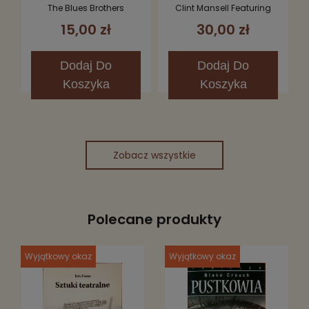
(Music From The
Quartet – Requiem
The Blues Brothers
Clint Mansell Featuring
Soundtrack) CD
For A Dream CD
Kronos Quartet
15,00 zł
30,00 zł
Dodaj
Do
Dodaj
Do
Koszyka
Koszyka
Zobacz wszystkie
Polecane produkty
Wyjątkowy okaz
Wyjątkowy okaz