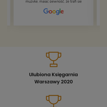
muzykę, mając pewność, że trafi się
na fachową i miłą obsługę. Na zdjęciu
– nasze książki w trakcie
przepakowywania. Część oddaliśmy
za darmo, żeby poszły w świat i dały
radość komuś innemu.
Ulubiona Księgarnia
Warszawy 2020