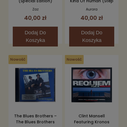
(Special Edition)
Kind Of Human (Step
2) CD
Zaz
Aurora
40,00 zł
40,00 zł
Dodaj
Do
Dodaj
Do
Koszyka
Koszyka
Nowość
Nowość
The Blues Brothers –
Clint Mansell
The Blues Brothers
Featuring Kronos