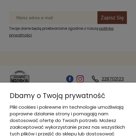
Zapisz Się
Twoje dane będą przetwarzane zgodnie z naszą
polityką
prywatności
228702123
Dbamy o Twoją prywatność
Kontakt
Pliki cookies i pokrewne im technologie umożliwiają
poprawne działanie strony i pomagają nam
Informacje
dostosować ofertę do Twoich potrzeb. Możesz
zaakceptować wykorzystanie przez nas wszystkich
tych plików i przejść do sklepu lub dostosować