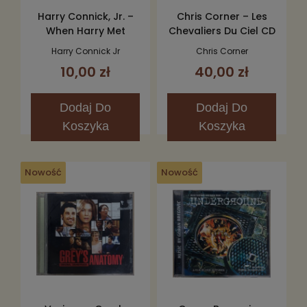
Harry Connick, Jr. –
Chris Corner – Les
When Harry Met
Chevaliers Du Ciel CD
Sally... (Music From
Harry Connick Jr
Chris Corner
The Motion Picture)
10,00 zł
40,00 zł
CD
Dodaj
Do
Dodaj
Do
Koszyka
Koszyka
Nowość
Nowość