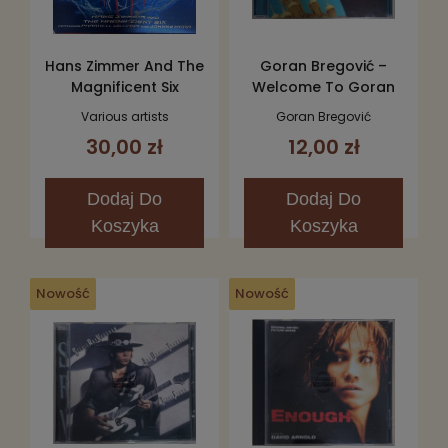
Hans Zimmer And The
Goran Bregović –
Magnificent Six
Welcome To Goran
Featuring Pharrell
Bregović CD
Various artists
Goran Bregović
Williams And Johnny
30,00 zł
12,00 zł
Marr – The Amazing
Spider-Man 2 (The
Original Motion
Dodaj
Do
Dodaj
Do
Picture Soundtrack)
Koszyka
Koszyka
2CD (Deluxe Edition)
Nowość
Nowość