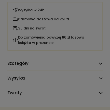
Wysyłka w
24h
Darmowa dostawa od 251 zł
30 dni na zwrot
Do zamówienia powyżej 80 zł losowa
książka w prezencie
Szczegóły
TEST_CLAUDE_MIGRATE_DELETE_ME:
placeholder
Wysyłka
Liczba stron:
850
Zwroty
Redakcja/opracowanie:
Dobija Dorota,
Kucharczyk Małgorzata
Rok wydania:
2014