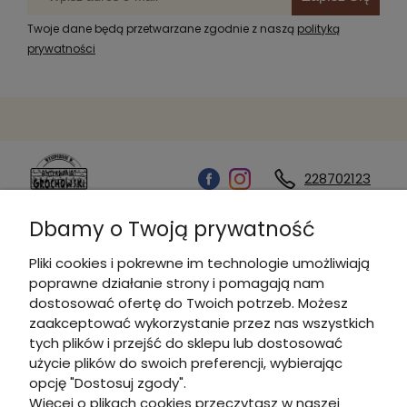
Twoje dane będą przetwarzane zgodnie z naszą
polityką
prywatności
228702123
Dbamy o Twoją prywatność
Kontakt
Pliki cookies i pokrewne im technologie umożliwiają
poprawne działanie strony i pomagają nam
Informacje
dostosować ofertę do Twoich potrzeb. Możesz
zaakceptować wykorzystanie przez nas wszystkich
tych plików i przejść do sklepu lub dostosować
Płatności i dostawa
użycie plików do swoich preferencji, wybierając
opcję "Dostosuj zgody".
Więcej o plikach cookies przeczytasz w naszej