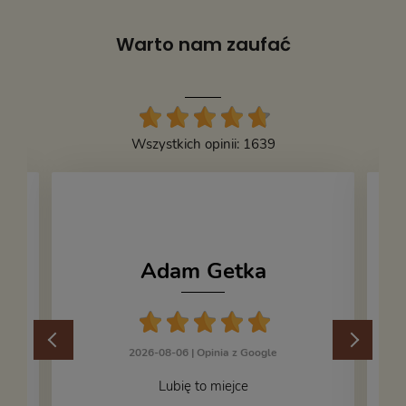
Wydanie:
II
Warto nam zaufać
Wydawnictwo:
Woltes Kluwer
Wysokość:
247
Oprawa:
twarda
Wszystkich opinii: 1639
Stan książki:
5
Kod produktu:
684628
Adam Getka
2026-08-06 |
Opinia z Google
Lubię to miejce