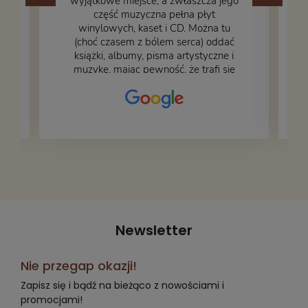
wyjątkowe miejsce, a zwłaszcza jego
część muzyczna pełna płyt
winylowych, kaset i CD. Można tu
.
(choć czasem z bólem serca) oddać
książki, albumy, pisma artystyczne i
muzykę, mając pewność, że trafi się
na fachową i miłą obsługę. Na zdjęciu
– nasze książki w trakcie
przepakowywania. Część oddaliśmy
za darmo, żeby poszły w świat i dały
radość komuś innemu.
Newsletter
Nie przegap okazji!
Zapisz się i bądź na bieżąco z nowościami i
promocjami!