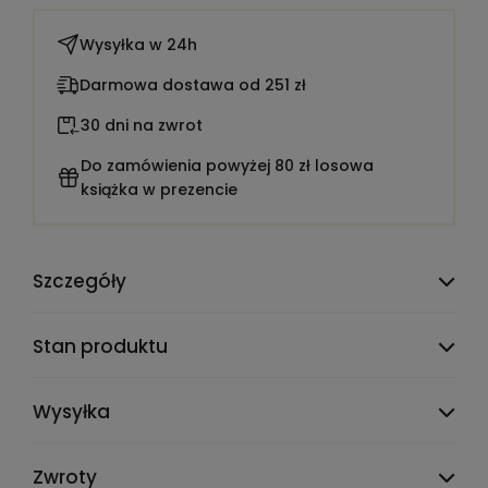
Wysyłka w
24h
Darmowa dostawa od 251 zł
30 dni na zwrot
Do zamówienia powyżej 80 zł losowa
książka w prezencie
Szczegóły
TEST_CLAUDE_PRODMIG_ATTR_DELETE_ME:
1900001
Stan produktu
Liczba stron:
333
Wysyłka
Rok wydania:
1957
Wydanie:
II
Zwroty