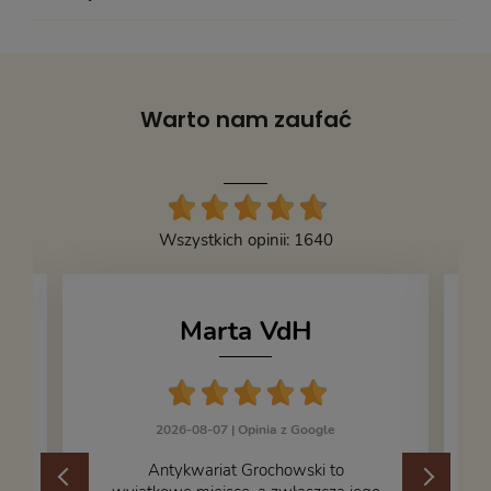
Wydawnictwo:
Czytelnik
Wysokość:
195
Oprawa:
miękka z obwolutą
Warto nam zaufać
Stan obwoluty:
4
Stan książki:
4
Kod produktu:
738992
Wszystkich opinii: 1640
Marta VdH
2026-08-07 |
Opinia z Google
​Antykwariat Grochowski to