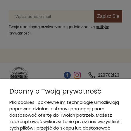
Zapisz Się
Twoje dane będą przetwarzane zgodnie z naszą
polityką
prywatności
228702123
Dbamy o Twoją prywatność
Kontakt
Pliki cookies i pokrewne im technologie umożliwiają
poprawne działanie strony i pomagają nam
Informacje
dostosować ofertę do Twoich potrzeb. Możesz
zaakceptować wykorzystanie przez nas wszystkich
tych plików i przejść do sklepu lub dostosować