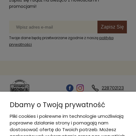
promocjami!
Zapisz Się
Twoje dane będą przetwarzane zgodnie z naszą
polityką
prywatności
228702123
Dbamy o Twoją prywatność
Kontakt
Pliki cookies i pokrewne im technologie umożliwiają
poprawne działanie strony i pomagają nam
Informacje
dostosować ofertę do Twoich potrzeb. Możesz