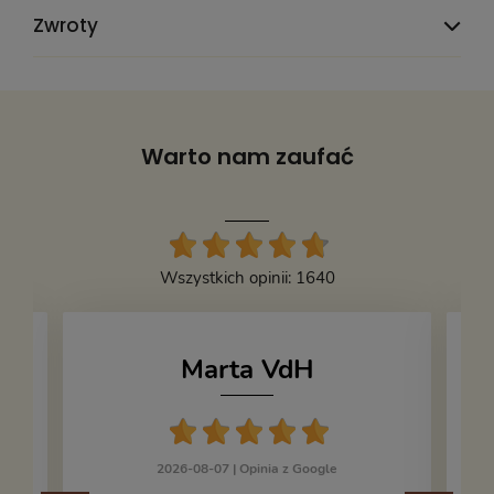
Rok wydania:
1949
Zwroty
Wydawnictwo:
Czytelnik
Seria wydawnicza:
Biblioteka "Czytelnika"
Wysokość:
210
Warto nam zaufać
Oprawa:
twarda
Stan książki:
4
Kod produktu:
513993
Wszystkich opinii: 1640
Marta VdH
2026-08-07 |
Opinia z Google