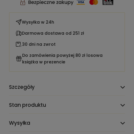
Wysyłka w
24h
Darmowa dostawa od 251 zł
30 dni na zwrot
Do zamówienia powyżej 80 zł losowa
książka w prezencie
Szczegóły
TEST_CLAUDE_PRODMIG_ATTR_DELETE_ME:
1900001
Stan produktu
Liczba stron:
326
Wysyłka
Redakcja/opracowanie:
Wyka Kazimierz