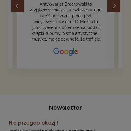
​Antykwariat Grochowski to
wyjątkowe miejsce, a zwłaszcza jego
część muzyczna pełna płyt
winylowych, kaset i CD. Można tu
.
(choć czasem z bólem serca) oddać
książki, albumy, pisma artystyczne i
muzykę, mając pewność, że trafi się
na fachową i miłą obsługę. Na zdjęciu
– nasze książki w trakcie
przepakowywania. Część oddaliśmy
za darmo, żeby poszły w świat i dały
radość komuś innemu.
Newsletter
Nie przegap okazji!
Zapisz się i bądź na bieżąco z nowościami i