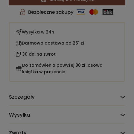
Wysyłka w
24h
Darmowa dostawa od 251 zł
30 dni na zwrot
Do zamówienia powyżej 80 zł losowa
książka w prezencie
Szczegóły
TEST_CLAUDE_MIGRATE_DELETE_ME:
placeholder
Wysyłka
Liczba stron:
381
Zwroty
Rok wydania:
2018