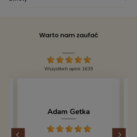
Wydawnictwo:
WAM
Wysokość:
210
Warto nam zaufać
Oprawa:
twarda
Stan książki:
4
Kod produktu:
477766
Wszystkich opinii: 1639
Adam Getka