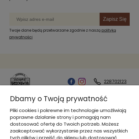
Zapisz Się
Twoje dane będą przetwarzane zgodnie z naszą
polityką
prywatności
228702123
Dbamy o Twoją prywatność
Kontakt
Pliki cookies i pokrewne im technologie umożliwiają
poprawne działanie strony i pomagają nam
Informacje
dostosować ofertę do Twoich potrzeb. Możesz
zaakceptować wykorzystanie przez nas wszystkich
tych plików i przejść do sklepu lub dostosować