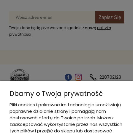
Zapisz Się
Twoje dane będą przetwarzane zgodnie z naszą
polityką
prywatności
228702123
Dbamy o Twoją prywatność
Kontakt
Pliki cookies i pokrewne im technologie umożliwiają
poprawne działanie strony i pomagają nam
Informacje
dostosować ofertę do Twoich potrzeb. Możesz
zaakceptować wykorzystanie przez nas wszystkich
tych plików i przejść do sklepu lub dostosować