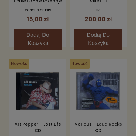
Czułe Granie Przeboje
Ville CD
Na Lato 2006 2CD
Various artists
113
15,00 zł
200,00 zł
Dodaj
Do
Dodaj
Do
Koszyka
Koszyka
Nowość
Nowość
Art Pepper – Lost Life
Various – Loud Rocks
CD
CD