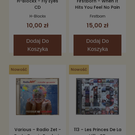
H-Blockx – Fly Eyes
Firstborn – When It
CD
Hits You Feel No Pain
CD
H-Blockx
Firstborn
10,00 zł
15,00 zł
Dodaj
Do
Dodaj
Do
Koszyka
Koszyka
Nowość
Nowość
Various – Radio Zet -
113 – Les Princes De La