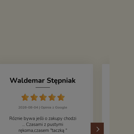
Waldemar Stępniak
J
2026-08-04 |
Opinia z Google
Róznie bywa jeśli o zakupy chodzi
... Czasami z pustymi
202
rękoma,czasem "taczką "