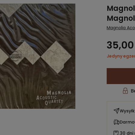
Magnoli
Magnoli
Magnolia Aco
35,00 
Jedyny egze
Wysył
Darmow
30 dni