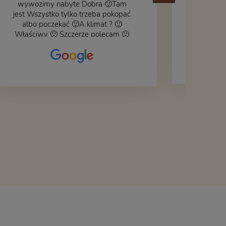
wywozimy nabyte Dobra 🙂Tam
jest Wszystko tylko trzeba pokopać
albo poczekać 🙂A klimat ? 🙂
Właściwy 🙂 Szczerze polecam 🙂
Czy książka ,płyta ,zdjęcie ,gadget
do wystroju wnętrza... Się znajdzie
na bank 🙂