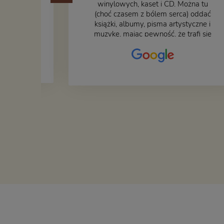
ane
winylowych, kaset i CD. Można tu
at godny
(choć czasem z bólem serca) oddać
książki, albumy, pisma artystyczne i
muzykę, mając pewność, że trafi się
na fachową i miłą obsługę. Na
zdjęciu – nasze książki w trakcie
przepakowywania. Część
oddaliśmy za darmo, żeby poszły
w świat i dały radość komuś
innemu.