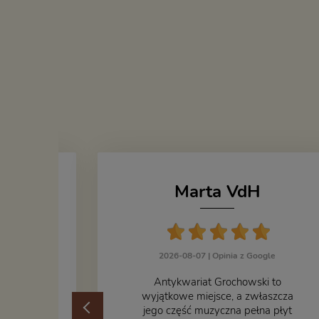
Marta VdH
zka
2026-08-07 |
Opinia z Google
ogle
​Antykwariat Grochowski to
żek jak i
wyjątkowe miejsce, a zwłaszcza
odbiorem
jego część muzyczna pełna płyt