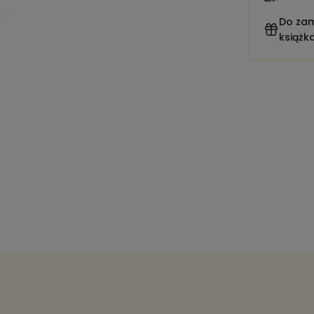
Do zam
książk