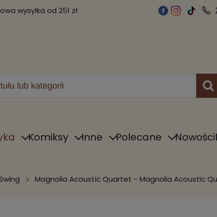
wa wysyłka od 251 zł
yka
Komiksy
Inne
Polecane
Nowości
 Swing
Magnolia Acoustic Quartet - Magnolia Acoustic Q