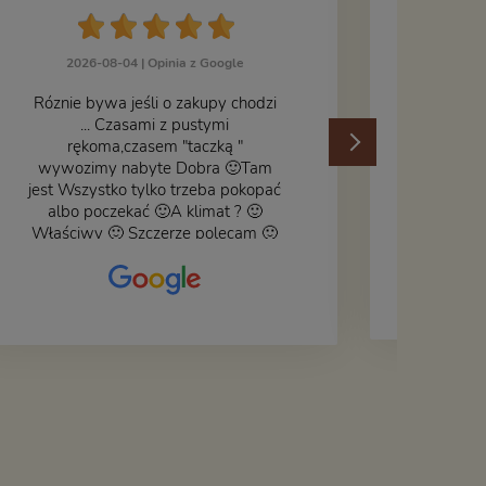
J
2026-08-04 |
Opinia z Google
Róznie bywa jeśli o zakupy chodzi
... Czasami z pustymi
202
rękoma,czasem "taczką "
wywozimy nabyte Dobra 🙂Tam
jest Wszystko tylko trzeba pokopać
albo poczekać 🙂A klimat ? 🙂
Właściwy 🙂 Szczerze polecam 🙂
Czy książka ,płyta ,zdjęcie ,gadget
do wystroju wnętrza... Się znajdzie
na bank 🙂