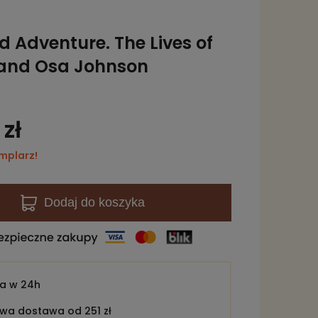
ed Adventure. The Lives of
 and Osa Johnson
zł
mplarz!
Dodaj
do koszyka
ka w
24h
a dostawa od 251 zł