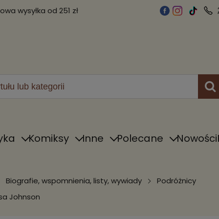
wa wysyłka od 251 zł
yka
Komiksy
Inne
Polecane
Nowości
Biografie, wspomnienia, listy, wywiady
Podróżnicy
Osa Johnson