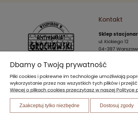
Kontakt
Sklep stacjona
ul. Kickiego 12
04-397 Warszaw
Pon. - Pt.: 9:00 - 
Dbamy o Twoją prywatność
Sob.: 9:00 - 15:00
Pliki cookies i pokrewne im technologie umożliwiają 
marek@agrochow
wykorzystanie przez nas wszystkich tych plików i przejś
I Nagroda w plebiscycie:
22 870 21 23
Więcej o plikach cookies przeczytasz w naszej Polityce 
510 445 596
Zaakceptuj tylko niezbędne
Dostosuj zgody