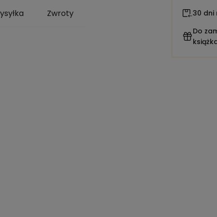
ysyłka
Zwroty
30 dni
Do zam
książk