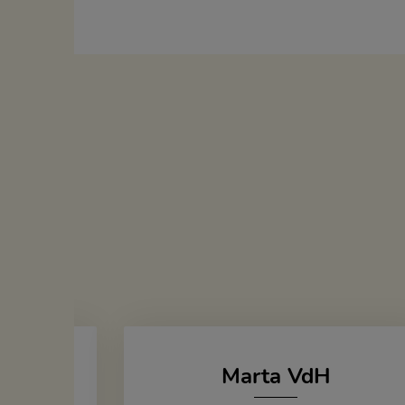
Marta VdH
zka