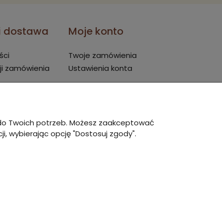
 i dostawa
Moje konto
ści
Twoje zamówienia
ji zamówienia
Ustawienia konta
ę do Twoich potrzeb. Możesz zaakceptować
i, wybierając opcję "Dostosuj zgody".
owy Shoper Premium
zrealizowany przez
Digispot.pl