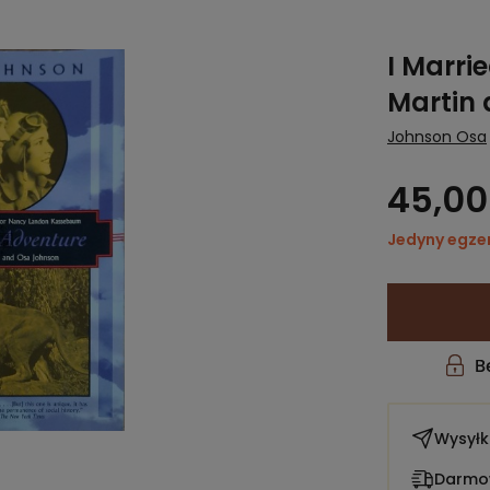
I Marri
Martin
Johnson Osa
45,00 
Jedyny egze
Wysył
Darmow