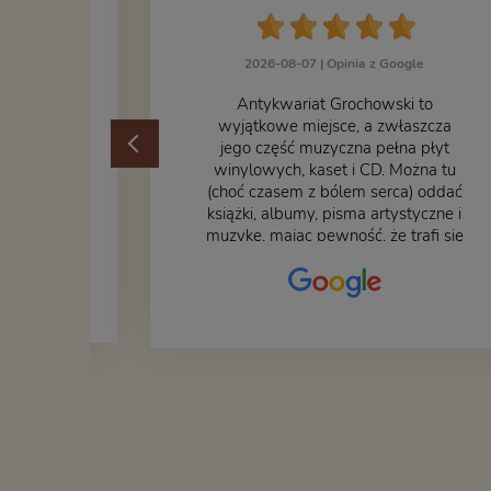
2026-08-07 |
Opinia z Google
ogle
​Antykwariat Grochowski to
żek jak i
wyjątkowe miejsce, a zwłaszcza
odbiorem
jego część muzyczna pełna płyt
ane
winylowych, kaset i CD. Można tu
at godny
(choć czasem z bólem serca) oddać
książki, albumy, pisma artystyczne i
muzykę, mając pewność, że trafi się
na fachową i miłą obsługę. Na
zdjęciu – nasze książki w trakcie
przepakowywania. Część
oddaliśmy za darmo, żeby poszły
w świat i dały radość komuś
innemu.