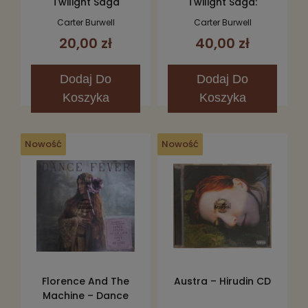
Twilight Saga
Twilight Saga:
Breaking Dawn, Part 2
Breaking Dawn - Part
Carter Burwell
Carter Burwell
(Original Motion
1 (The Score) CD
20,00 zł
40,00 zł
Picture Score) CD
Dodaj
Do
Dodaj
Do
Koszyka
Koszyka
Nowość
Nowość
Florence And The
Austra – Hirudin CD
Machine – Dance