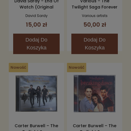
David Sardy – End Of
Various – The
Watch (Original
Twilight Saga Forever
Motion Picture
(Love Songs From
David Sardy
Various artists
Soundtrack) CD
The Twilight Saga)
15,00 zł
50,00 zł
2CD
Dodaj
Do
Dodaj
Do
Koszyka
Koszyka
Nowość
Nowość
Carter Burwell – The
Carter Burwell – The