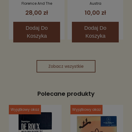
Fever CD (Limited
Florence And The
Austra
Edition)
Machine
28,00 zł
10,00 zł
Dodaj
Do
Dodaj
Do
Koszyka
Koszyka
Zobacz wszystkie
Polecane produkty
Wyjątkowy okaz
Wyjątkowy okaz