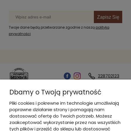
Zapisz Się
Twoje dane będą przetwarzane zgodnie z naszą
polityką
prywatności
228702123
Dbamy o Twoją prywatność
Kontakt
Pliki cookies i pokrewne im technologie umożliwiają
poprawne działanie strony i pomagają nam
Informacje
dostosować ofertę do Twoich potrzeb. Możesz
zaakceptować wykorzystanie przez nas wszystkich
tych plików i przejść do sklepu lub dostosować