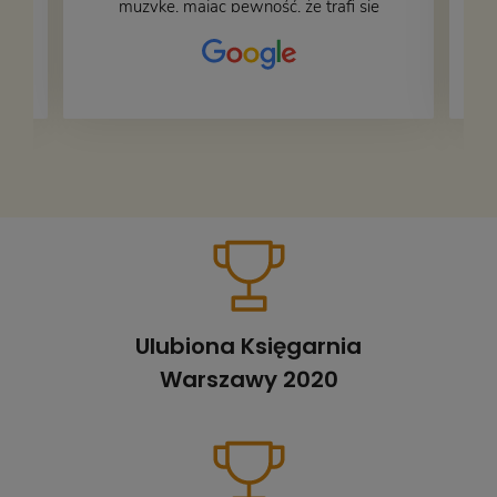
muzykę, mając pewność, że trafi się
na fachową i miłą obsługę. Na zdjęciu
– nasze książki w trakcie
przepakowywania. Część oddaliśmy
za darmo, żeby poszły w świat i dały
radość komuś innemu.
Ulubiona Księgarnia
Warszawy 2020