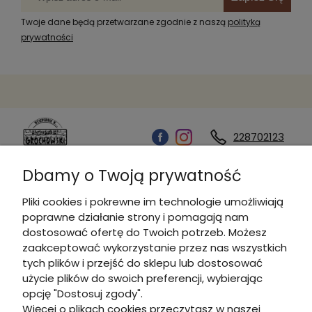
Twoje dane będą przetwarzane zgodnie z naszą
polityką
prywatności
228702123
Dbamy o Twoją prywatność
Kontakt
Pliki cookies i pokrewne im technologie umożliwiają
poprawne działanie strony i pomagają nam
Informacje
dostosować ofertę do Twoich potrzeb. Możesz
zaakceptować wykorzystanie przez nas wszystkich
tych plików i przejść do sklepu lub dostosować
Płatności i dostawa
użycie plików do swoich preferencji, wybierając
opcję "Dostosuj zgody".
Więcej o plikach cookies przeczytasz w naszej