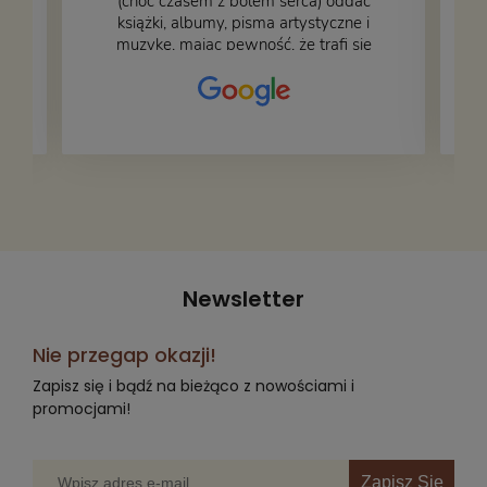
(choć czasem z bólem serca) oddać
książki, albumy, pisma artystyczne i
muzykę, mając pewność, że trafi się
na fachową i miłą obsługę. Na zdjęciu
– nasze książki w trakcie
przepakowywania. Część oddaliśmy
za darmo, żeby poszły w świat i dały
radość komuś innemu.
Newsletter
Nie przegap okazji!
Zapisz się i bądź na bieżąco z nowościami i
promocjami!
Zapisz Się