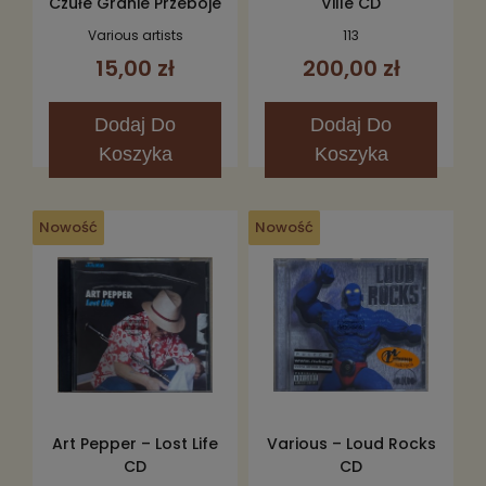
Czułe Granie Przeboje
Ville CD
Na Lato 2006 2CD
Various artists
113
15,00 zł
200,00 zł
Dodaj
Do
Dodaj
Do
Koszyka
Koszyka
Nowość
Nowość
Art Pepper – Lost Life
Various – Loud Rocks
CD
CD