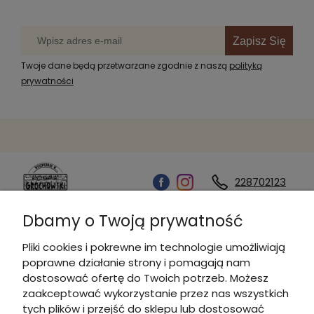
Zapisz Się
Twoje dane będą przetwarzane zgodnie z naszą
polityką
prywatności
228702123
Dbamy o Twoją prywatność
Kontakt
Pliki cookies i pokrewne im technologie umożliwiają
poprawne działanie strony i pomagają nam
Informacje
dostosować ofertę do Twoich potrzeb. Możesz
zaakceptować wykorzystanie przez nas wszystkich
tych plików i przejść do sklepu lub dostosować