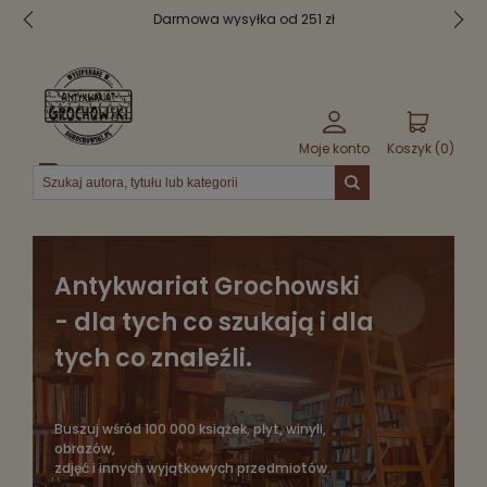
ł
Bezpieczne pakowanie
Moje konto
Koszyk (
0
)
Menu
Antykwariat Grochowski
- dla tych co szukają i dla
tych co znaleźli.
Buszuj wśród 100 000 książek, płyt, winyli,
obrazów,
zdjęć i innych wyjątkowych przedmiotów.