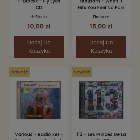
H-Blockx – Fly Eyes
Firstborn – When It
CD
Hits You Feel No Pain
CD
H-Blockx
Firstborn
10,00 zł
15,00 zł
Dodaj
Do
Dodaj
Do
Koszyka
Koszyka
Nowość
Nowość
Various – Radio Zet -
113 – Les Princes De La