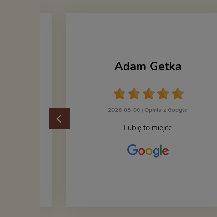
Adam Getka
cka
2026-08-06 |
Opinia z Google
ogle
Lubię to miejce