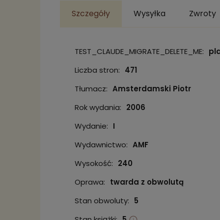
Szczegóły
Wysyłka
Zwroty
TEST_CLAUDE_MIGRATE_DELETE_ME:
pl
Liczba stron:
471
Tłumacz:
Amsterdamski Piotr
Rok wydania:
2006
Wydanie:
I
Wydawnictwo:
AMF
Wysokość:
240
Oprawa:
twarda z obwolutą
Stan obwoluty:
5
Stan książki:
5