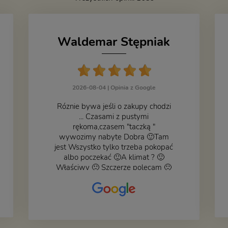
Waldemar Stępniak
2026-08-04 |
Opinia z Google
Róznie bywa jeśli o zakupy chodzi
... Czasami z pustymi
rękoma,czasem "taczką "
wywozimy nabyte Dobra 🙂Tam
jest Wszystko tylko trzeba pokopać
albo poczekać 🙂A klimat ? 🙂
Właściwy 🙂 Szczerze polecam 🙂
Czy książka ,płyta ,zdjęcie ,gadget
do wystroju wnętrza... Się znajdzie
na bank 🙂