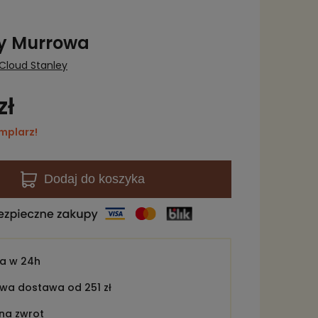
y Murrowa
 Cloud Stanley
zł
mplarz!
Dodaj
do koszyka
ka w
24h
a dostawa od 251 zł
 na zwrot