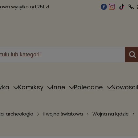
wa wysyłka od 251 zł
yka
Komiksy
Inne
Polecane
Nowości
ia, archeologia
II wojna światowa
Wojna na lądzie