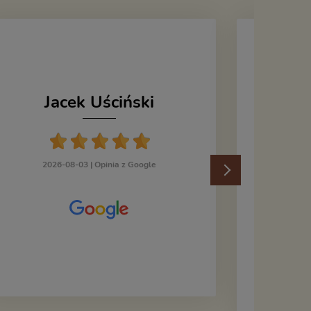
Jacek Uściński
202
2026-08-03 |
Opinia z Google
Kupiłem
Grocho
Dem
Zy
orygina
płyty "d
taki, j
Płyta p
profesj
folii. 
rzeczywi