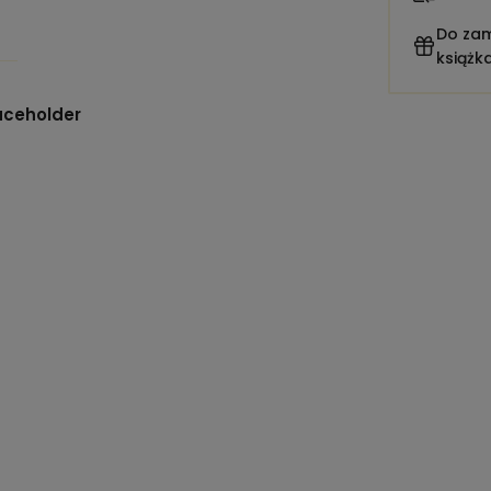
Do zam
książk
aceholder