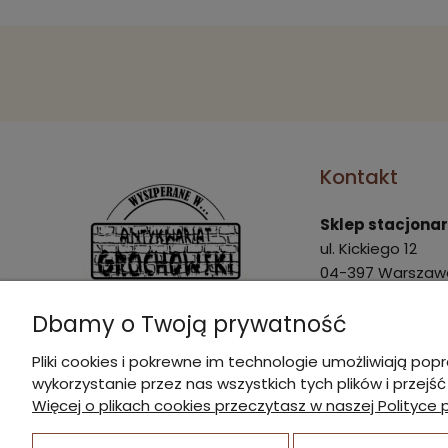
Kontakt
Sklep stacjona
ul. Kickiego 12
04-397 Warszaw
Pon. - Pt.: 9:00 - 
Dbamy o Twoją prywatność
Sob.: 9:00 - 15:00
Pliki cookies i pokrewne im technologie umożliwiają 
marek@agrochow
wykorzystanie przez nas wszystkich tych plików i przejś
I Nagroda w plebiscycie:
22 870 21 23
Więcej o plikach cookies przeczytasz w naszej Polityce 
510 445 596