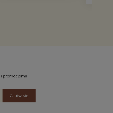
Pozdra
 i promocjami!
Zapisz się