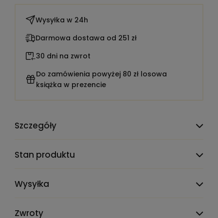
Wysyłka w
24h
Darmowa dostawa od 251 zł
30 dni na zwrot
Do zamówienia powyżej 80 zł losowa
książka w prezencie
Szczegóły
Liczba stron:
189
Stan produktu
Rok wydania:
1995
Wysyłka
Wydanie:
I
Wydawnictwo:
Oxford University Press
Zwroty