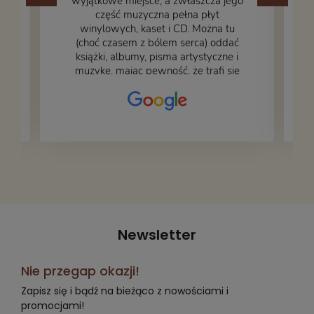
wyjątkowe miejsce, a zwłaszcza jego
część muzyczna pełna płyt
winylowych, kaset i CD. Można tu
.
(choć czasem z bólem serca) oddać
książki, albumy, pisma artystyczne i
muzykę, mając pewność, że trafi się
na fachową i miłą obsługę. Na zdjęciu
– nasze książki w trakcie
przepakowywania. Część oddaliśmy
za darmo, żeby poszły w świat i dały
radość komuś innemu.
Newsletter
Nie przegap okazji!
Zapisz się i bądź na bieżąco z nowościami i
promocjami!