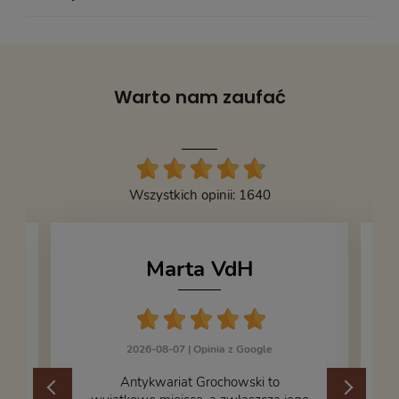
Wysokość:
275
Oprawa:
miękka
Stan książki:
5
Warto nam zaufać
Fotografie:
kolorowe
Kod produktu:
648136
Wszystkich opinii: 1640
Marta VdH
2026-08-07 |
Opinia z Google
​Antykwariat Grochowski to