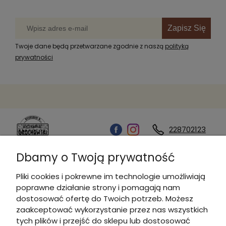
Zapisz Się
Twoje dane będą przetwarzane zgodnie z naszą
polityką
prywatności
228702123
Dbamy o Twoją prywatność
Kontakt
Pliki cookies i pokrewne im technologie umożliwiają
poprawne działanie strony i pomagają nam
Informacje
dostosować ofertę do Twoich potrzeb. Możesz
zaakceptować wykorzystanie przez nas wszystkich
tych plików i przejść do sklepu lub dostosować