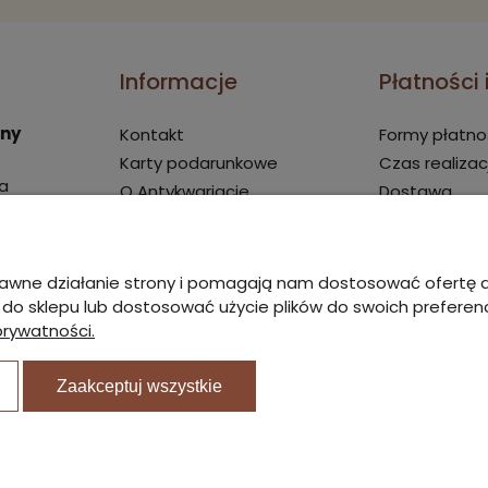
Informacje
Płatności
rny
Kontakt
Formy płatno
Karty podarunkowe
Czas realizac
a
O Antykwariacie
Dostawa
Nagrody i wyróżnienia
19:00
Oceny stanów
Regulamin
poprawne działanie strony i pomagają nam dostosować ofert
ski.pl
Polityka prywatności
ć do sklepu lub dostosować użycie plików do swoich preferencj
prywatności.
Zwroty i reklamacje
Blog
Zaakceptuj wszystkie
Sklep internet