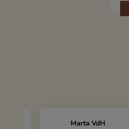
Marta VdH
zka