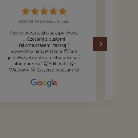
J
2026-08-04 |
Opinia z Google
Róznie bywa jeśli o zakupy chodzi
... Czasami z pustymi
202
rękoma,czasem "taczką "
wywozimy nabyte Dobra 🙂Tam
jest Wszystko tylko trzeba pokopać
albo poczekać 🙂A klimat ? 🙂
Właściwy 🙂 Szczerze polecam 🙂
Czy książka ,płyta ,zdjęcie ,gadget
do wystroju wnętrza... Się znajdzie
na bank 🙂