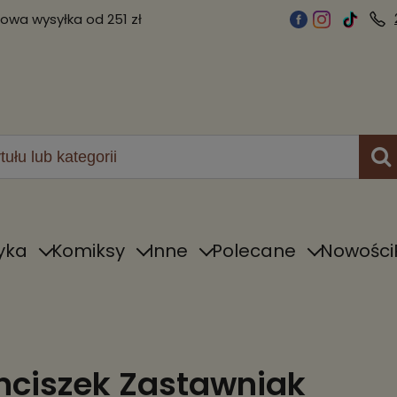
wa wysyłka od 251 zł
yka
Komiksy
Inne
Polecane
Nowości
nciszek Zastawniak