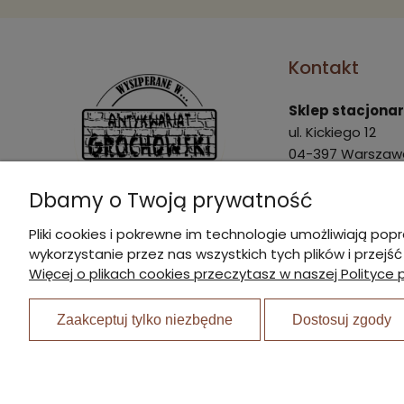
Kontakt
Sklep stacjona
ul. Kickiego 12
04-397 Warszaw
Pon. - Pt.: 9:00 - 
Dbamy o Twoją prywatność
Sob.: 9:00 - 15:00
Pliki cookies i pokrewne im technologie umożliwiają 
marek@agrochow
wykorzystanie przez nas wszystkich tych plików i przejś
I Nagroda w plebiscycie:
22 870 21 23
Więcej o plikach cookies przeczytasz w naszej Polityce 
510 445 596
Zaakceptuj tylko niezbędne
Dostosuj zgody