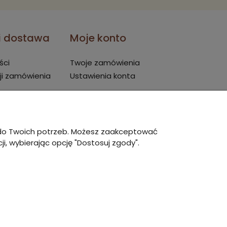
 i dostawa
Moje konto
ści
Twoje zamówienia
ji zamówienia
Ustawienia konta
ę do Twoich potrzeb. Możesz zaakceptować
i, wybierając opcję "Dostosuj zgody".
owy Shoper Premium
zrealizowany przez
Digispot.pl