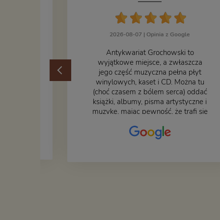
2026-08-07 |
Opinia z Google
ogle
​Antykwariat Grochowski to
żek jak i
wyjątkowe miejsce, a zwłaszcza
odbiorem
jego część muzyczna pełna płyt
ane
winylowych, kaset i CD. Można tu
at godny
(choć czasem z bólem serca) oddać
książki, albumy, pisma artystyczne i
muzykę, mając pewność, że trafi się
na fachową i miłą obsługę. Na
zdjęciu – nasze książki w trakcie
przepakowywania. Część
oddaliśmy za darmo, żeby poszły
w świat i dały radość komuś
innemu.