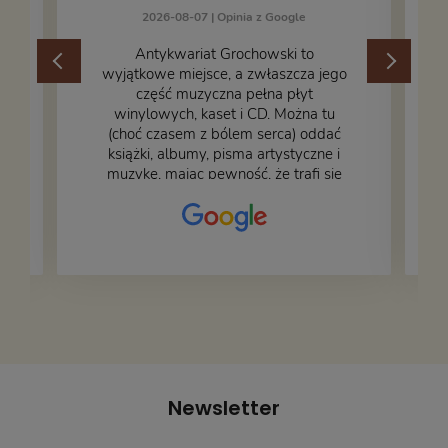
2026-08-07 |
Opinia z Google
​Antykwariat Grochowski to
wyjątkowe miejsce, a zwłaszcza jego
część muzyczna pełna płyt
winylowych, kaset i CD. Można tu
.
(choć czasem z bólem serca) oddać
książki, albumy, pisma artystyczne i
muzykę, mając pewność, że trafi się
na fachową i miłą obsługę. Na zdjęciu
– nasze książki w trakcie
przepakowywania. Część oddaliśmy
za darmo, żeby poszły w świat i dały
radość komuś innemu.
Newsletter