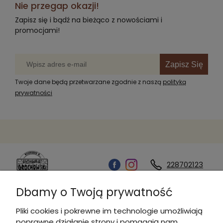
Nie przegap okazji!
Zapisz się i bądź na bieżąco z nowościami i
promocjami!
Zapisz Się
Twoje dane będą przetwarzane zgodnie z naszą
polityką
prywatności
228702123
Dbamy o Twoją prywatność
Kontakt
Pliki cookies i pokrewne im technologie umożliwiają
poprawne działanie strony i pomagają nam