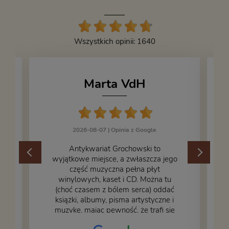
Wszystkich opinii: 1640
Marta VdH
2026-08-07 |
Opinia z Google
​Antykwariat Grochowski to
wyjątkowe miejsce, a zwłaszcza jego
część muzyczna pełna płyt
winylowych, kaset i CD. Można tu
.
(choć czasem z bólem serca) oddać
książki, albumy, pisma artystyczne i
muzykę, mając pewność, że trafi się
na fachową i miłą obsługę. Na zdjęciu