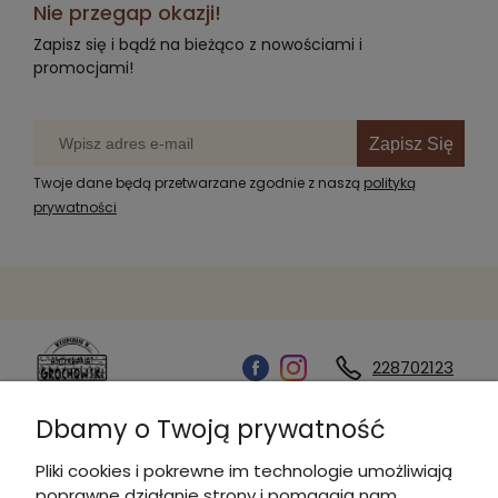
Nie przegap okazji!
Zapisz się i bądź na bieżąco z nowościami i
promocjami!
Zapisz Się
Twoje dane będą przetwarzane zgodnie z naszą
polityką
prywatności
228702123
Dbamy o Twoją prywatność
Kontakt
Pliki cookies i pokrewne im technologie umożliwiają
poprawne działanie strony i pomagają nam