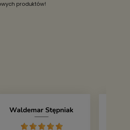
 nowych produktów!
Waldemar Stępniak
J