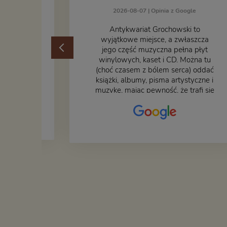
2026-08-07 |
Opinia z Google
ogle
​Antykwariat Grochowski to
żek jak i
wyjątkowe miejsce, a zwłaszcza
odbiorem
jego część muzyczna pełna płyt
ane
winylowych, kaset i CD. Można tu
at godny
(choć czasem z bólem serca) oddać
książki, albumy, pisma artystyczne i
muzykę, mając pewność, że trafi się
na fachową i miłą obsługę. Na
zdjęciu – nasze książki w trakcie
przepakowywania. Część
oddaliśmy za darmo, żeby poszły
w świat i dały radość komuś
innemu.