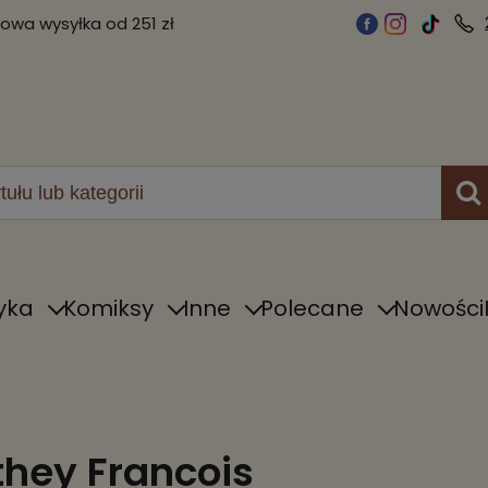
wa wysyłka od 251 zł
yka
Komiksy
Inne
Polecane
Nowości
hey Francois