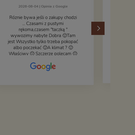
2026-08-04 |
Opinia z Google
Róznie bywa jeśli o zakupy chodzi
... Czasami z pustymi
202
rękoma,czasem "taczką "
wywozimy nabyte Dobra 🙂Tam
jest Wszystko tylko trzeba pokopać
albo poczekać 🙂A klimat ? 🙂
Właściwy 🙂 Szczerze polecam 🙂
Czy książka ,płyta ,zdjęcie ,gadget
do wystroju wnętrza... Się znajdzie
na bank 🙂