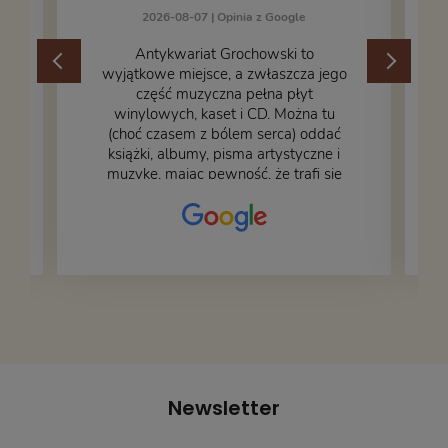
2026-08-07 |
Opinia z Google
​Antykwariat Grochowski to
wyjątkowe miejsce, a zwłaszcza jego
część muzyczna pełna płyt
winylowych, kaset i CD. Można tu
.
(choć czasem z bólem serca) oddać
książki, albumy, pisma artystyczne i
muzykę, mając pewność, że trafi się
na fachową i miłą obsługę. Na zdjęciu
– nasze książki w trakcie
przepakowywania. Część oddaliśmy
za darmo, żeby poszły w świat i dały
radość komuś innemu.
Newsletter