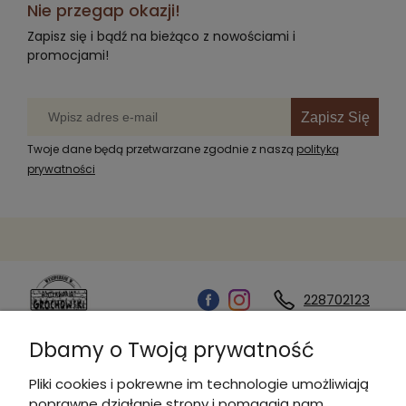
Nie przegap okazji!
Zapisz się i bądź na bieżąco z nowościami i
promocjami!
Zapisz Się
Twoje dane będą przetwarzane zgodnie z naszą
polityką
prywatności
228702123
Dbamy o Twoją prywatność
Kontakt
Pliki cookies i pokrewne im technologie umożliwiają
poprawne działanie strony i pomagają nam