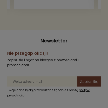
za darmo, żeby poszły w świat i dały
radość komuś innemu.
Newsletter
Nie przegap okazji!
Zapisz się i bądź na bieżąco z nowościami i
promocjami!
Zapisz Się
Twoje dane będą przetwarzane zgodnie z naszą
polityką
prywatności