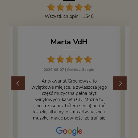
Wszystkich opinii: 1640
Marta VdH
2026-08-07 |
Opinia z Google
​Antykwariat Grochowski to
wyjątkowe miejsce, a zwłaszcza jego
część muzyczna pełna płyt
winylowych, kaset i CD. Można tu
.
(choć czasem z bólem serca) oddać
książki, albumy, pisma artystyczne i
muzykę, mając pewność, że trafi się
na fachową i miłą obsługę. Na zdjęciu
– nasze książki w trakcie
przepakowywania. Część oddaliśmy