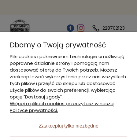
228702123
Dbamy o Twoją prywatność
Kontakt
Pliki cookies i pokrewne im technologie umożliwiają
poprawne działanie strony i pomagają nam
Informacje
dostosować ofertę do Twoich potrzeb. Możesz
zaakceptować wykorzystanie przez nas wszystkich
tych plików i przejść do sklepu lub dostosować
Płatności i dostawa
użycie plików do swoich preferencji, wybierając
opcję "Dostosuj zgody".
Więcej o plikach cookies przeczytasz w naszej
Moje konto
Polityce prywatności.
Zaakceptuj tylko niezbędne
I Nagroda w plabiscycie: