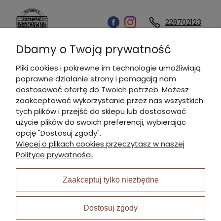
228702123
Dbamy o Twoją prywatność
Kontakt
Pliki cookies i pokrewne im technologie umożliwiają
poprawne działanie strony i pomagają nam
Informacje
dostosować ofertę do Twoich potrzeb. Możesz
zaakceptować wykorzystanie przez nas wszystkich
tych plików i przejść do sklepu lub dostosować
Płatności i dostawa
użycie plików do swoich preferencji, wybierając
opcję "Dostosuj zgody".
Więcej o plikach cookies przeczytasz w naszej
Moje konto
Polityce prywatności.
Zaakceptuj tylko niezbędne
I Nagroda w plabiscycie:
Dostosuj zgody