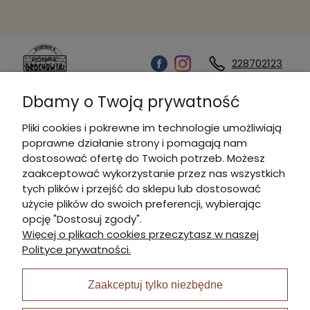
228702123
Dbamy o Twoją prywatność
Kontakt
Pliki cookies i pokrewne im technologie umożliwiają
poprawne działanie strony i pomagają nam
Informacje
dostosować ofertę do Twoich potrzeb. Możesz
zaakceptować wykorzystanie przez nas wszystkich
tych plików i przejść do sklepu lub dostosować
Płatności i dostawa
użycie plików do swoich preferencji, wybierając
opcję "Dostosuj zgody".
Więcej o plikach cookies przeczytasz w naszej
Moje konto
Polityce prywatności.
Zaakceptuj tylko niezbędne
I Nagroda w plabiscycie: