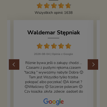
Wszystkich opinii: 1638
Waldemar Stępniak
2026-08-04 |
Opinia z Google
Róznie bywa jeśli o zakupy chodzi ...
Czasami z pustymi rękoma,czasem
"taczką " wywozimy nabyte Dobra 🙂
,
Tam jest Wszystko tylko trzeba
pokopać albo poczekać 🙂A klimat ?
🙂Właściwy 🙂 Szczerze polecam 🙂
Czy książka ,płyta ,zdjęcie ,gadget do
wystroju wnętrza... Się znajdzie na
bank 🙂