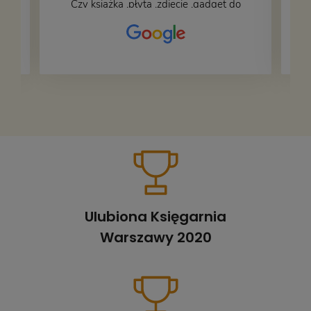
Czy książka ,płyta ,zdjęcie ,gadget do
wystroju wnętrza... Się znajdzie na
bank 🙂
Ulubiona Księgarnia
Warszawy 2020