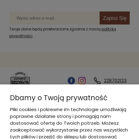
Zapisz Się
Twoje dane będą przetwarzane zgodnie z naszą
polityką
prywatności
228702123
Dbamy o Twoją prywatność
Kontakt
Pliki cookies i pokrewne im technologie umożliwiają
poprawne działanie strony i pomagają nam
Informacje
dostosować ofertę do Twoich potrzeb. Możesz
zaakceptować wykorzystanie przez nas wszystkich
tych plików i przejść do sklepu lub dostosować