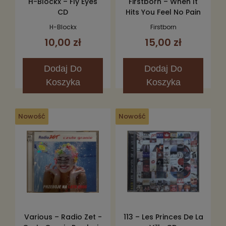
H-Blockx – Fly Eyes
Firstborn – When It
CD
Hits You Feel No Pain
CD
H-Blockx
Firstborn
10,00 zł
15,00 zł
Dodaj
Do
Dodaj
Do
Koszyka
Koszyka
Nowość
Nowość
Various – Radio Zet -
113 – Les Princes De La