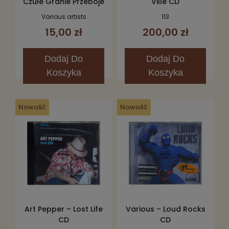
Czułe Granie Przeboje
Ville CD
Na Lato 2006 2CD
Various artists
113
15,00 zł
200,00 zł
Dodaj
Do
Dodaj
Do
Koszyka
Koszyka
Nowość
Nowość
Art Pepper – Lost Life
Various – Loud Rocks
CD
CD