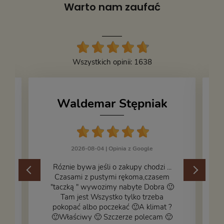
Warto nam zaufać
Wszystkich opinii: 1638
Waldemar Stępniak
2026-08-04 |
Opinia z Google
Róznie bywa jeśli o zakupy chodzi ...
Czasami z pustymi rękoma,czasem
"taczką " wywozimy nabyte Dobra 🙂
,
Tam jest Wszystko tylko trzeba
pokopać albo poczekać 🙂A klimat ?
🙂Właściwy 🙂 Szczerze polecam 🙂