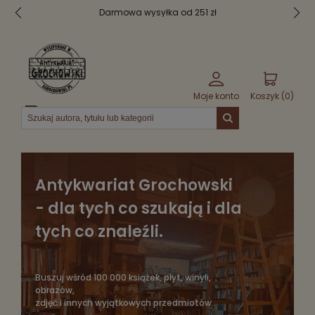
od 251 zł
Bezpieczne pakowanie
Moje konto
Koszyk (
0
)
Menu
Antykwariat Grochowski
- dla tych co szukają i dla
tych co znaleźli.
Buszuj wśród 100 000 książek, płyt, winyli,
obrazów,
zdjęć i innych wyjątkowych przedmiotów.