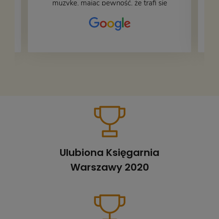
muzykę, mając pewność, że trafi się
na fachową i miłą obsługę. Na zdjęciu
– nasze książki w trakcie
przepakowywania. Część oddaliśmy
za darmo, żeby poszły w świat i dały
radość komuś innemu.
Ulubiona Księgarnia
Warszawy 2020