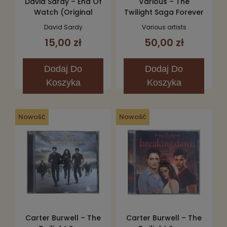
David Sardy – End Of
Various – The
Watch (Original
Twilight Saga Forever
Motion Picture
(Love Songs From
David Sardy
Various artists
Soundtrack) CD
The Twilight Saga)
15,00 zł
50,00 zł
2CD
Dodaj
Do
Dodaj
Do
Koszyka
Koszyka
Nowość
Nowość
Carter Burwell – The
Carter Burwell – The