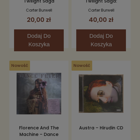
Twilight Saga
Twilight Saga:
Breaking Dawn, Part 2
Breaking Dawn - Part
Carter Burwell
Carter Burwell
(Original Motion
1 (The Score) CD
20,00 zł
40,00 zł
Picture Score) CD
Dodaj
Do
Dodaj
Do
Koszyka
Koszyka
Nowość
Nowość
Florence And The
Austra – Hirudin CD
Machine – Dance