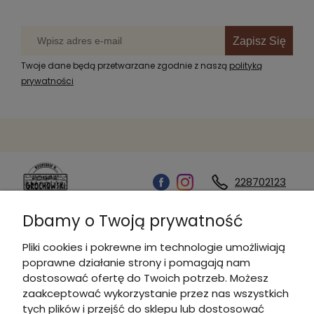
Zapisz Się
Twoje dane będą przetwarzane zgodnie z naszą
polityką
prywatności
228702123
Dbamy o Twoją prywatność
Kontakt
Pliki cookies i pokrewne im technologie umożliwiają
poprawne działanie strony i pomagają nam
Informacje
dostosować ofertę do Twoich potrzeb. Możesz
zaakceptować wykorzystanie przez nas wszystkich
tych plików i przejść do sklepu lub dostosować