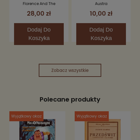
Fever CD (Limited
Florence And The
Austra
Edition)
Machine
28,00 zł
10,00 zł
Dodaj
Do
Dodaj
Do
Koszyka
Koszyka
Zobacz wszystkie
Polecane produkty
Wyjątkowy okaz
Wyjątkowy okaz