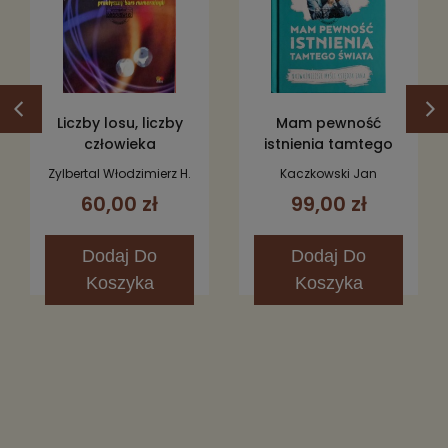
Liczby losu, liczby
Mam pewność
człowieka
istnienia tamtego
świata.
Zylbertal Włodzimierz H.
Kaczkowski Jan
Najważniejsze myśli
60,00 zł
99,00 zł
księdza Jana
Dodaj
Do
Dodaj
Do
Koszyka
Koszyka