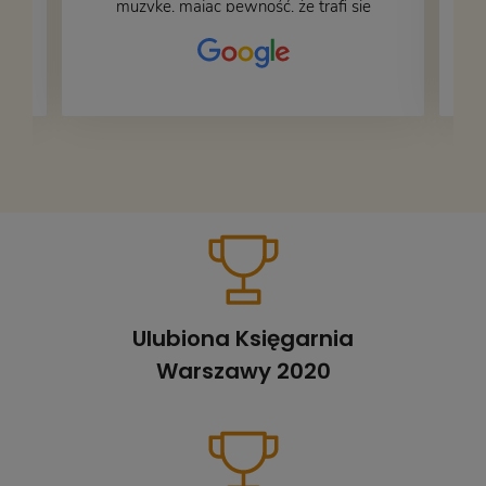
muzykę, mając pewność, że trafi się
na fachową i miłą obsługę. Na zdjęciu
– nasze książki w trakcie
przepakowywania. Część oddaliśmy
za darmo, żeby poszły w świat i dały
radość komuś innemu.
Ulubiona Księgarnia
Warszawy 2020