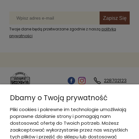
Zapisz Się
Twoje dane będą przetwarzane zgodnie z naszą
polityką
prywatności
228702123
Dbamy o Twoją prywatność
Kontakt
Pliki cookies i pokrewne im technologie umożliwiają
poprawne działanie strony i pomagają nam
Informacje
dostosować ofertę do Twoich potrzeb. Możesz
zaakceptować wykorzystanie przez nas wszystkich
tych plików i przejść do sklepu lub dostosować