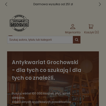
zł
Bezpieczne pakowanie
Moje konto
Koszyk (
0
)
Menu
Antykwariat Grochowski
- dla tych co szukają i dla
tych co znaleźli.
Buszuj wśród 100 000 książek, płyt, winyli,
obrazów,
zdjęć i innych wyjątkowych przedmiotów.