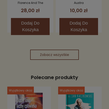
Fever CD (Limited
Florence And The
Austra
Edition)
Machine
28,00 zł
10,00 zł
Dodaj
Do
Dodaj
Do
Koszyka
Koszyka
Zobacz wszystkie
Polecane produkty
Wyjątkowy okaz
Wyjątkowy okaz