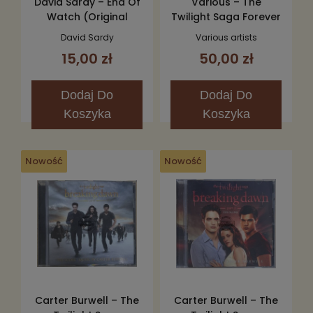
David Sardy – End Of
Various – The
Watch (Original
Twilight Saga Forever
Motion Picture
(Love Songs From
David Sardy
Various artists
Soundtrack) CD
The Twilight Saga)
15,00 zł
50,00 zł
2CD
Dodaj
Do
Dodaj
Do
Koszyka
Koszyka
Nowość
Nowość
Carter Burwell – The
Carter Burwell – The