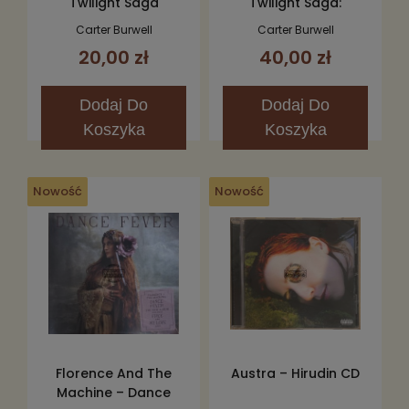
Twilight Saga
Twilight Saga:
Breaking Dawn, Part 2
Breaking Dawn - Part
Carter Burwell
Carter Burwell
(Original Motion
1 (The Score) CD
20,00 zł
40,00 zł
Picture Score) CD
Dodaj
Do
Dodaj
Do
Koszyka
Koszyka
Nowość
Nowość
Florence And The
Austra – Hirudin CD
Machine – Dance