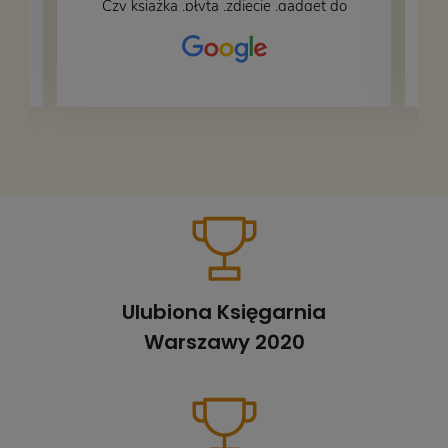
Czy książka ,płyta ,zdjęcie ,gadget do
wystroju wnętrza... Się znajdzie na
bank 🙂
Ulubiona Księgarnia
Warszawy 2020