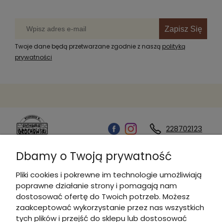
Zapisz Się
Twoje dane będą przetwarzane zgodnie z naszą
polityką
prywatności
228702123
Dbamy o Twoją prywatność
Kontakt
Pliki cookies i pokrewne im technologie umożliwiają
poprawne działanie strony i pomagają nam
Informacje
dostosować ofertę do Twoich potrzeb. Możesz
zaakceptować wykorzystanie przez nas wszystkich
tych plików i przejść do sklepu lub dostosować