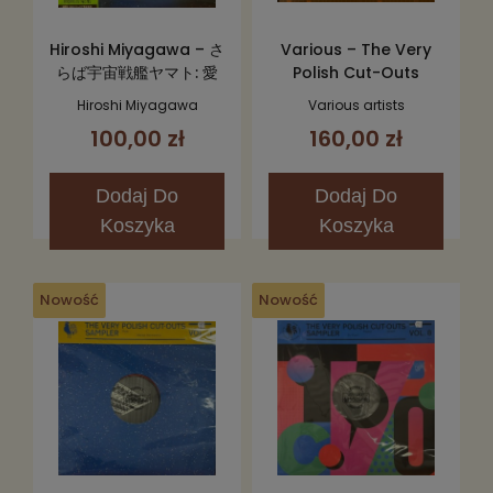
Hiroshi Miyagawa – さ
Various – The Very
らば宇宙戦艦ヤマト: 愛
Polish Cut-Outs
の戦士たち =
Sampler Vol. 7 12"
Hiroshi Miyagawa
Various artists
Arrivederci Yamato LP
100,00 zł
160,00 zł
Dodaj
Do
Dodaj
Do
Koszyka
Koszyka
Nowość
Nowość