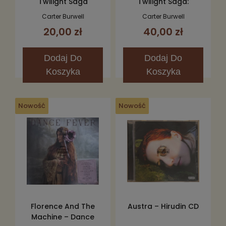
Twilight Saga
Twilight Saga:
Breaking Dawn, Part 2
Breaking Dawn - Part
Carter Burwell
Carter Burwell
(Original Motion
1 (The Score) CD
20,00 zł
40,00 zł
Picture Score) CD
Dodaj
Do
Dodaj
Do
Koszyka
Koszyka
Nowość
Nowość
Florence And The
Austra – Hirudin CD
Machine – Dance