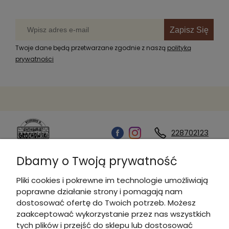
Zapisz Się
Twoje dane będą przetwarzane zgodnie z naszą
polityką
prywatności
228702123
Dbamy o Twoją prywatność
Kontakt
Pliki cookies i pokrewne im technologie umożliwiają
poprawne działanie strony i pomagają nam
Informacje
dostosować ofertę do Twoich potrzeb. Możesz
zaakceptować wykorzystanie przez nas wszystkich
tych plików i przejść do sklepu lub dostosować