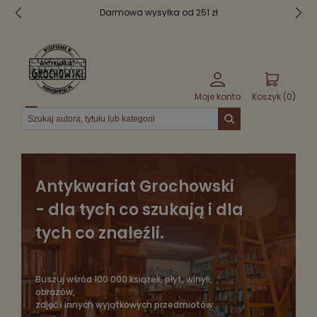
 wysyłka od 251 zł
Bezpieczne 
Moje konto
Koszyk (
0
)
Menu
Antykwariat Grochowski
- dla tych co szukają i dla
tych co znaleźli.
Buszuj wśród 100 000 książek, płyt, winyli,
obrazów,
zdjęć i innych wyjątkowych przedmiotów.