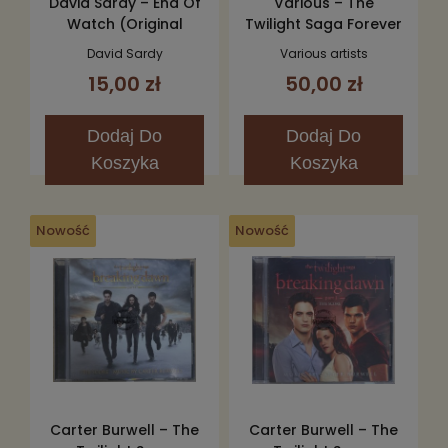
David Sardy – End Of
Various – The
Watch (Original
Twilight Saga Forever
Motion Picture
(Love Songs From
David Sardy
Various artists
Soundtrack) CD
The Twilight Saga)
15,00 zł
50,00 zł
2CD
Dodaj
Do
Dodaj
Do
Koszyka
Koszyka
Nowość
Nowość
Carter Burwell – The
Carter Burwell – The