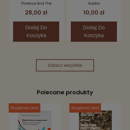
Fever CD (Limited
Florence And The
Austra
Edition)
Machine
28,00 zł
10,00 zł
Dodaj
Do
Dodaj
Do
Koszyka
Koszyka
Zobacz wszystkie
Polecane produkty
Wyjątkowy okaz
Wyjątkowy okaz