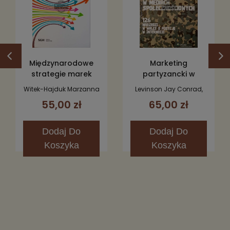
Międzynarodowe
Marketing
strategie marek
partyzancki w
mediach
Witek-Hajduk Marzanna
Levinson Jay Conrad,
społecznościowych
Katarzyna
Gibson Shane
55,00 zł
65,00 zł
Dodaj
Do
Dodaj
Do
Koszyka
Koszyka