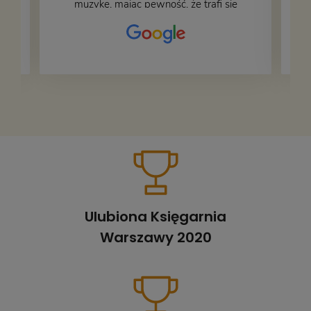
muzykę, mając pewność, że trafi się
na fachową i miłą obsługę. Na zdjęciu
– nasze książki w trakcie
przepakowywania. Część oddaliśmy
za darmo, żeby poszły w świat i dały
radość komuś innemu.
Ulubiona Księgarnia
Warszawy 2020