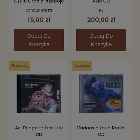
Czułe Granie Przeboje
Ville CD
Na Lato 2006 2CD
Various artists
113
15,00 zł
200,00 zł
Dodaj
Do
Dodaj
Do
Koszyka
Koszyka
Nowość
Nowość
Art Pepper – Lost Life
Various – Loud Rocks
CD
CD