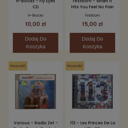
H-Blockx – Fly Eyes
Firstborn – When It
CD
Hits You Feel No Pain
CD
H-Blockx
Firstborn
10,00 zł
15,00 zł
Dodaj
Do
Dodaj
Do
Koszyka
Koszyka
Nowość
Nowość
Various – Radio Zet -
113 – Les Princes De La