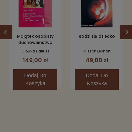
Majątek osobisty
Rodzi się dziecko
duchowieństwa
katolickiego w
Główka Dariusz
Nilsson Lennart
Koronie w XVII-XVIII
149,00 zł
49,00 zł
wieku
Dodaj
Do
Dodaj
Do
Koszyka
Koszyka