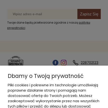
Zapisz Się
Twoje dane będą przetwarzane zgodnie z naszą
polityką
prywatności
228702123
Dbamy o Twoją prywatność
Kontakt
Pliki cookies i pokrewne im technologie umożliwiają
poprawne działanie strony i pomagają nam
Informacje
dostosować ofertę do Twoich potrzeb. Możesz
zaakceptować wykorzystanie przez nas wszystkich
tych plików i przejść do sklepu lub dostosować