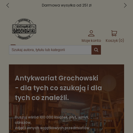
syłka od 251 zł
Bezpieczne pak
Moje konto
Koszyk (
0
)
Menu
Antykwariat Grochowski
- dla tych co szukają i dla
tych co znaleźli.
Buszuj wśród 100 000 książek, płyt, winyli,
obrazów,
zdjęć i innych wyjątkowych przedmiotów.