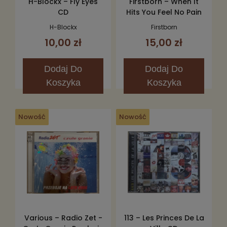
H-Blockx – Fly Eyes
Firstborn – When It
CD
Hits You Feel No Pain
CD
H-Blockx
Firstborn
10,00 zł
15,00 zł
Dodaj
Do
Dodaj
Do
Koszyka
Koszyka
Nowość
Nowość
Various – Radio Zet -
113 – Les Princes De La