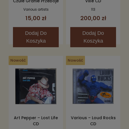
Czułe Granie Przeboje
Ville CD
Na Lato 2006 2CD
Various artists
113
15,00 zł
200,00 zł
Dodaj
Do
Dodaj
Do
Koszyka
Koszyka
Nowość
Nowość
Art Pepper – Lost Life
Various – Loud Rocks
CD
CD