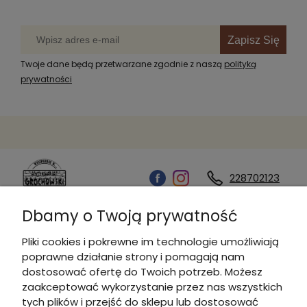
Zapisz Się
Twoje dane będą przetwarzane zgodnie z naszą
polityką
prywatności
228702123
Dbamy o Twoją prywatność
Kontakt
Pliki cookies i pokrewne im technologie umożliwiają
poprawne działanie strony i pomagają nam
Informacje
dostosować ofertę do Twoich potrzeb. Możesz
zaakceptować wykorzystanie przez nas wszystkich
tych plików i przejść do sklepu lub dostosować