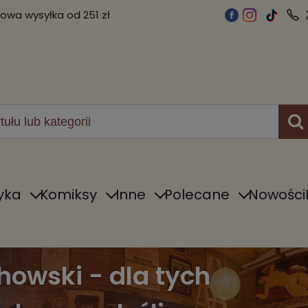
wa wysyłka od 251 zł
yka
Komiksy
Inne
Polecane
Nowości
howski - dla tych