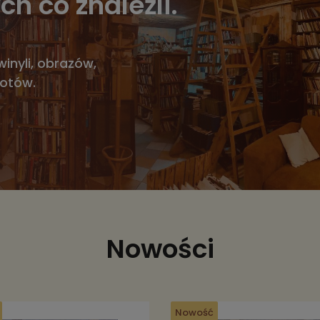
ch co znaleźli.
winyli, obrazów,
iotów.
Nowości
Nowość