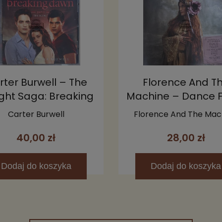
rter Burwell – The
Florence And T
ight Saga: Breaking
Machine – Dance 
awn - Part 1 (The
CD (Limited Editi
Carter Burwell
Florence And The Mac
Score) CD
40,00 zł
28,00 zł
Dodaj
do koszyka
Dodaj
do koszyka