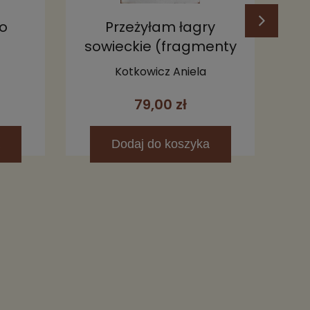
ko
Przeżyłam łagry
Z 
sowieckie (fragmenty
c
wspomnień)
Kotkowicz Aniela
79,00 zł
Dodaj
do koszyka