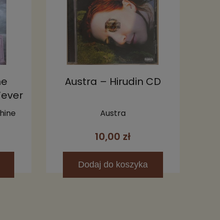
he
Austra – Hirudin CD
Fever
on)
hine
Austra
10,00 zł
Dodaj
do koszyka