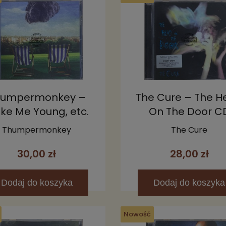
humpermonkey –
The Cure – The 
ke Me Young, etc.
On The Door C
CD
Thumpermonkey
The Cure
30,00 zł
28,00 zł
Dodaj
do koszyka
Dodaj
do koszyka
Nowość