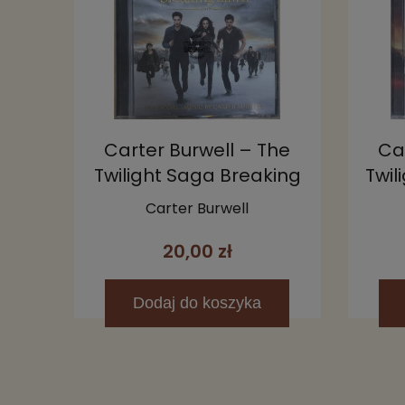
Carter Burwell – The
Ca
Twilight Saga Breaking
Twil
Dawn, Part 2 (Original
D
Carter Burwell
Motion Picture Score)
20,00 zł
CD
Dodaj
do koszyka