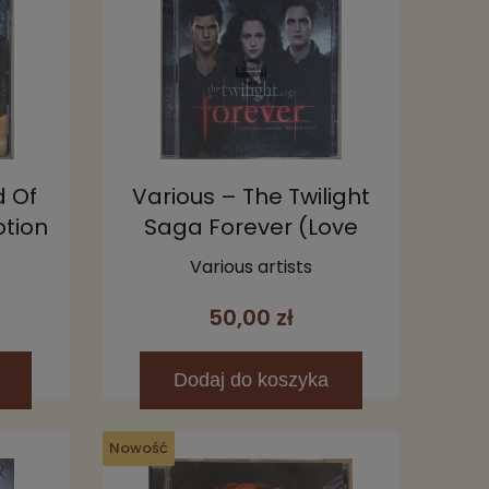
d Of
Various – The Twilight
otion
Saga Forever (Love
k) CD
Songs From The
Various artists
Twilight Saga) 2CD
50,00 zł
Dodaj
do koszyka
Nowość