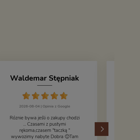
Waldemar Stępniak
J
2026-08-04 |
Opinia z Google
Róznie bywa jeśli o zakupy chodzi
... Czasami z pustymi
202
rękoma,czasem "taczką "
wywozimy nabyte Dobra 🙂Tam