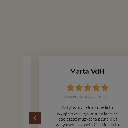
Marta VdH
zka
2026-08-07 |
Opinia z Google
ogle
​Antykwariat Grochowski to
żek jak i
wyjątkowe miejsce, a zwłaszcza
odbiorem
jego część muzyczna pełna płyt
ane
winylowych, kaset i CD. Można tu