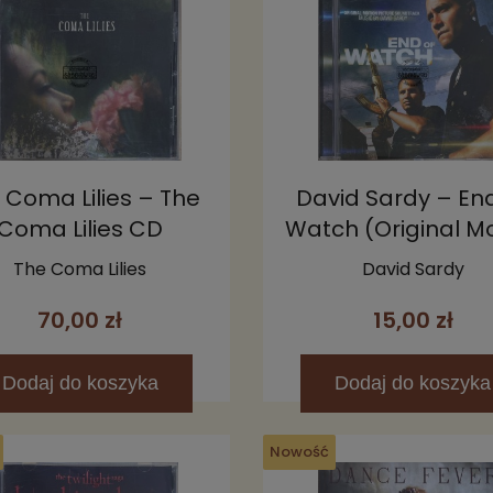
 Coma Lilies – The
David Sardy – En
Coma Lilies CD
Watch (Original M
Picture Soundtrac
The Coma Lilies
David Sardy
70,00 zł
15,00 zł
Dodaj
do koszyka
Dodaj
do koszyka
Nowość