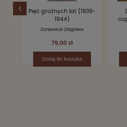
Pięć groźnych lat (1939-
1944)
cop
es
,
Zaniewicki Zbigniew
79,00 zł
Dodaj
do koszyka