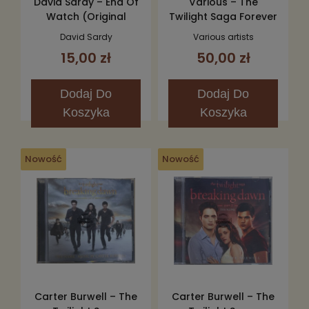
David Sardy – End Of
Various – The
Watch (Original
Twilight Saga Forever
Motion Picture
(Love Songs From
David Sardy
Various artists
Soundtrack) CD
The Twilight Saga)
15,00 zł
50,00 zł
2CD
Dodaj
Do
Dodaj
Do
Koszyka
Koszyka
Nowość
Nowość
Carter Burwell – The
Carter Burwell – The