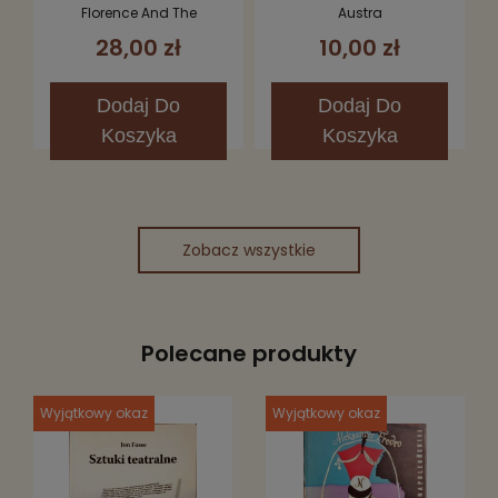
Fever CD (Limited
Florence And The
Austra
Edition)
Machine
28,00 zł
10,00 zł
Dodaj
Do
Dodaj
Do
Koszyka
Koszyka
Zobacz wszystkie
Polecane produkty
Wyjątkowy okaz
Wyjątkowy okaz