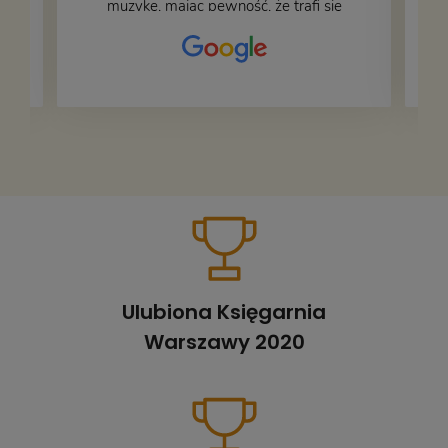
muzykę, mając pewność, że trafi się
na fachową i miłą obsługę. Na zdjęciu
– nasze książki w trakcie
przepakowywania. Część oddaliśmy
za darmo, żeby poszły w świat i dały
radość komuś innemu.
Ulubiona Księgarnia
Warszawy 2020