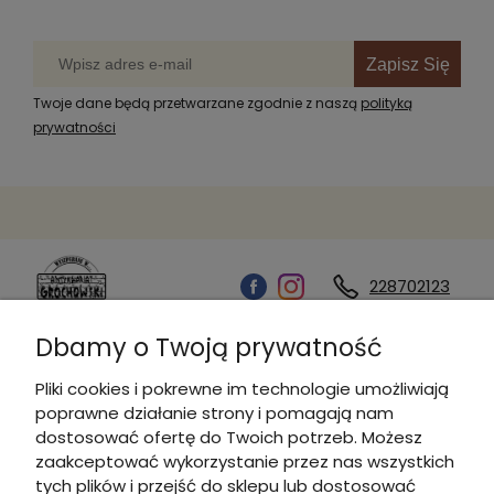
Zapisz Się
Twoje dane będą przetwarzane zgodnie z naszą
polityką
prywatności
228702123
Dbamy o Twoją prywatność
Kontakt
Pliki cookies i pokrewne im technologie umożliwiają
poprawne działanie strony i pomagają nam
Informacje
dostosować ofertę do Twoich potrzeb. Możesz
zaakceptować wykorzystanie przez nas wszystkich
tych plików i przejść do sklepu lub dostosować