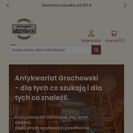
251 zł
Bezpieczne pakowanie
Moje konto
Koszyk (
0
)
Menu
Antykwariat Grochowski
- dla tych co szukają i dla
tych co znaleźli.
Buszuj wśród 100 000 książek, płyt, winyli,
obrazów,
zdjęć i innych wyjątkowych przedmiotów.