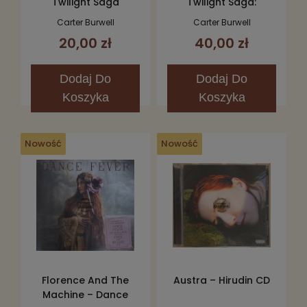
Twilight Saga
Twilight Saga:
Breaking Dawn, Part 2
Breaking Dawn - Part
Carter Burwell
Carter Burwell
(Original Motion
1 (The Score) CD
20,00 zł
40,00 zł
Picture Score) CD
Dodaj
Do
Dodaj
Do
Koszyka
Koszyka
Nowość
Nowość
Florence And The
Austra – Hirudin CD
Machine – Dance