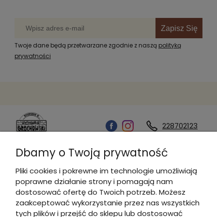
Zapisz Się
Twoje dane będą przetwarzane zgodnie z naszą
polityką
prywatności
228702123
Dbamy o Twoją prywatność
Kontakt
Pliki cookies i pokrewne im technologie umożliwiają
poprawne działanie strony i pomagają nam
Informacje
dostosować ofertę do Twoich potrzeb. Możesz
zaakceptować wykorzystanie przez nas wszystkich
tych plików i przejść do sklepu lub dostosować