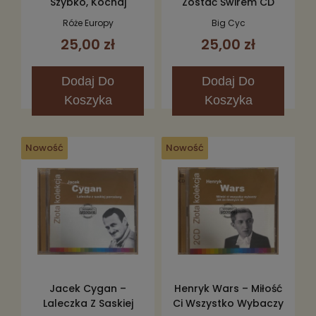
Szybko, Kochaj
Zostać Świrem CD
Mocno, Umieraj
Róże Europy
Big Cyc
Młodo CD
25,00 zł
25,00 zł
Dodaj
Do
Dodaj
Do
Koszyka
Koszyka
Nowość
Nowość
Jacek Cygan –
Henryk Wars – Miłość
Laleczka Z Saskiej
Ci Wszystko Wybaczy