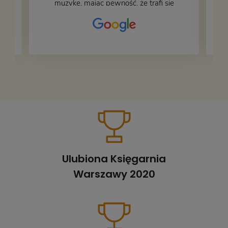
muzykę, mając pewność, że trafi się
na fachową i miłą obsługę. Na zdjęciu
– nasze książki w trakcie
przepakowywania. Część oddaliśmy
za darmo, żeby poszły w świat i dały
radość komuś innemu.
Ulubiona Księgarnia
Warszawy 2020